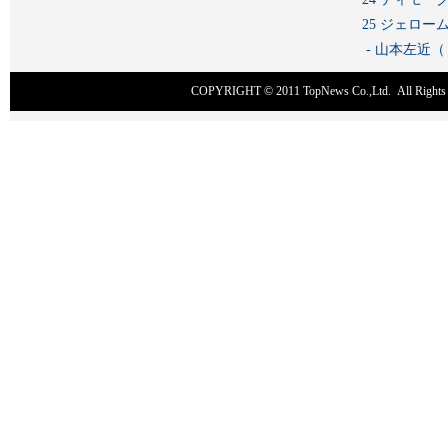
25 ジェロ
- 山本左近
COPYRIGHT © 2011
TopNews Co.,Ltd
. All Rig