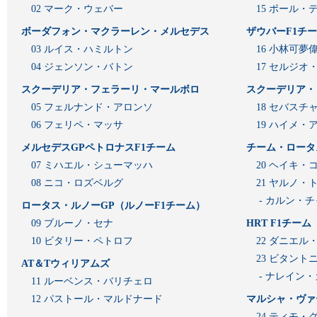
02 マーク・ウェバー
15 ポール・
ボーダフォン・マクラーレン・メルセデス
ザウバーF1チ
03 ルイス・ハミルトン
16 小林可夢
04 ジェンソン・バトン
17 セルジオ
スクーデリア・フェラーリ・マールボロ
スクーデリア・
05 フェルナンド・アロンソ
18 セバスチ
06 フェリペ・マッサ
19 ハイメ
メルセデスGPペトロナスF1チーム
チーム・ロータ
07 ミハエル・シューマッハ
20 ヘイキ・
08 ニコ・ロズベルグ
21 ヤルノ・
- カルン・
ロータス・ルノーGP（ルノーF1チーム）
09 ブルーノ・セナ
HRT F1チーム
10 ビタリー・ペトロフ
22 ダニエル
23 ビタン
AT＆Tウィリアムズ
- ナレイン
11 ルーベンス・バリチェロ
12 パストール・マルドナード
マルシャ・ヴァ
24 ティモ・