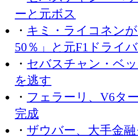
ーと元ボス
・
キミ・ライコネンが
50％」と元F1ドライ
・
セバスチャン・ベッ
を逃す
・
フェラーリ、V6タ
完成
・
ザウバー、大手金融