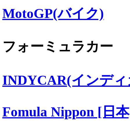
MotoGP(バイク)
フォーミュラカー
INDYCAR(インディ
Fomula Nippon [日本