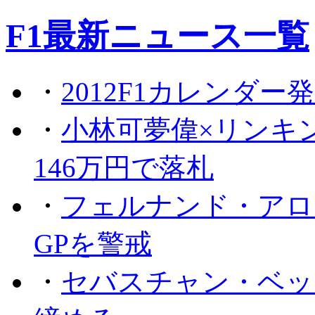
F1最新ニュース一覧
・
2012F1カレンダー
・
小林可夢偉×リンキ
146万円で落札
・
フェルナンド・アロ
GPを警戒
・
セバスチャン・ベッ