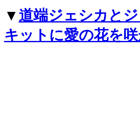
▼
道端ジェシカとジ
キットに愛の花を咲