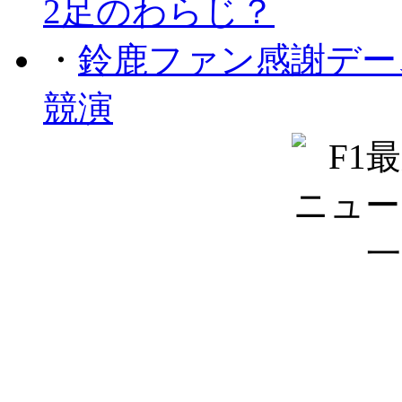
2足のわらじ？
・
鈴鹿ファン感謝デー
競演