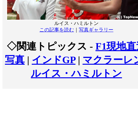
ルイス・ハミルトン
この記事を読む
｜
写真ギャラリー
◇関連トピックス -
F1現地直
写真
|
インドGP
|
マクラーレ
ルイス・ハミルトン