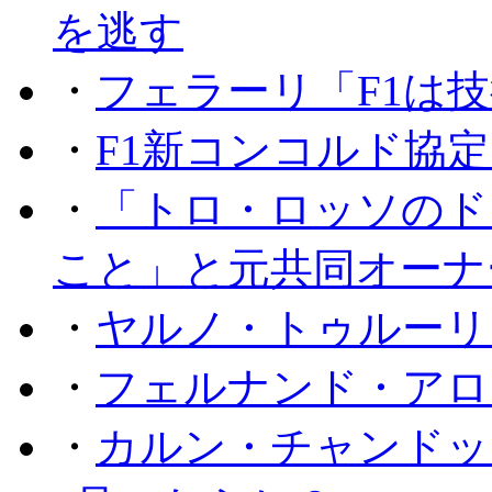
を逃す
・
フェラーリ「F1は技
・
F1新コンコルド協
・
「トロ・ロッソのド
こと」と元共同オーナ
・
ヤルノ・トゥルーリ
・
フェルナンド・アロ
・
カルン・チャンドッ