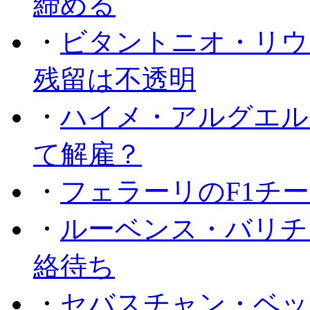
締める
・
ビタントニオ・リウ
残留は不透明
・
ハイメ・アルグエル
て解雇？
・
フェラーリのF1チ
・
ルーベンス・バリチ
絡待ち
・
セバスチャン・ベッ