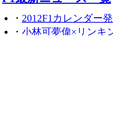
・
2012F1カレンダー
・
小林可夢偉×リンキ
146万円で落札
・
フェルナンド・アロ
GPを警戒
・
セバスチャン・ベッ
締める