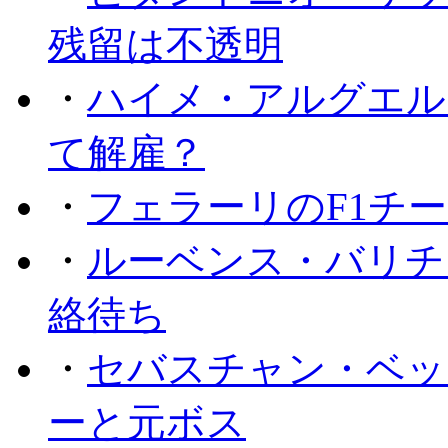
残留は不透明
・
ハイメ・アルグエル
て解雇？
・
フェラーリのF1チ
・
ルーベンス・バリチ
絡待ち
・
セバスチャン・ベッ
ーと元ボス