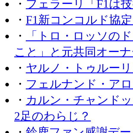
・
フェラーリ「F1は技
・
F1新コンコルド協
・
「トロ・ロッソのド
こと」と元共同オーナ
・
ヤルノ・トゥルーリ
・
フェルナンド・アロ
・
カルン・チャンドッ
2足のわらじ？
・
鈴鹿ファン感謝デー