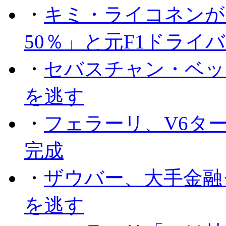
・
キミ・ライコネンが
50％」と元F1ドライ
・
セバスチャン・ベッ
を逃す
・
フェラーリ、V6タ
完成
・
ザウバー、大手金融
を逃す