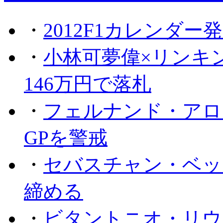
・
2012F1カレンダー
・
小林可夢偉×リンキ
146万円で落札
・
フェルナンド・アロ
GPを警戒
・
セバスチャン・ベッ
締める
・
ビタントニオ・リウ