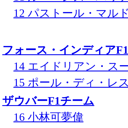
12 パストール・マル
フォース・インディアF
14 エイドリアン・ス
15 ポール・ディ・レ
ザウバーF1チーム
16 小林可夢偉