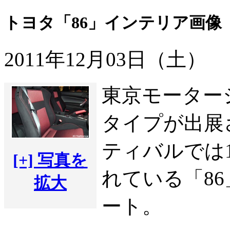
トヨタ「86」インテリア画像
2011年12月03日（土）
東京モーター
タイプが出展
ティバルでは
[+] 写真を
れている「8
拡大
ート。