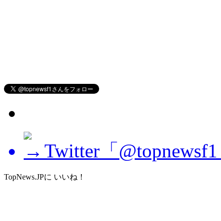
Twitter「@topne
TopNews.JPに いいね！