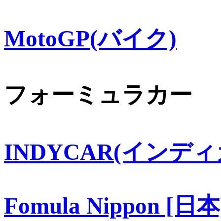
MotoGP(バイク)
フォーミュラカー
INDYCAR(インディ
Fomula Nippon [日本