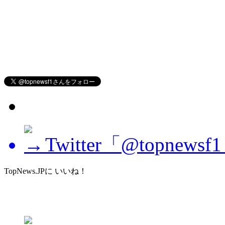
Twitter「@topne
TopNews.JPに いいね！