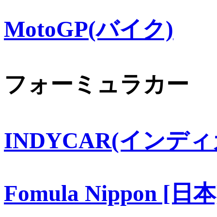
MotoGP(バイク)
フォーミュラカー
INDYCAR(インディ
Fomula Nippon [日本