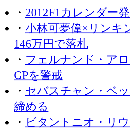
・
2012F1カレンダー
・
小林可夢偉×リンキ
146万円で落札
・
フェルナンド・アロ
GPを警戒
・
セバスチャン・ベッ
締める
・
ビタントニオ・リウ