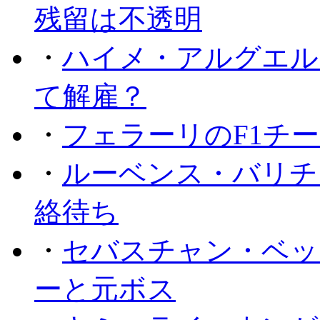
残留は不透明
・
ハイメ・アルグエル
て解雇？
・
フェラーリのF1チ
・
ルーベンス・バリチ
絡待ち
・
セバスチャン・ベッ
ーと元ボス