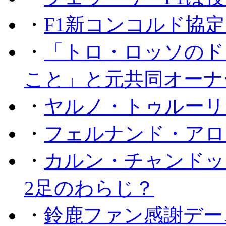
・
F1新コンコルド協
・
「トロ・ロッソのド
こと」と元共同オーナ
・
ヤルノ・トゥルーリ
・
フェルナンド・アロ
・
カルン・チャンドッ
2足のわらじ？
・
鈴鹿ファン感謝デー