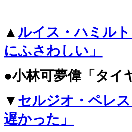
▲
ルイス・ハミルト
にふさわしい」
●小林可夢偉「タイ
▼
セルジオ・ペレス
遅かった」