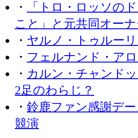
・
「トロ・ロッソのド
こと」と元共同オーナ
・
ヤルノ・トゥルーリ
・
フェルナンド・アロ
・
カルン・チャンドッ
2足のわらじ？
・
鈴鹿ファン感謝デー
競演