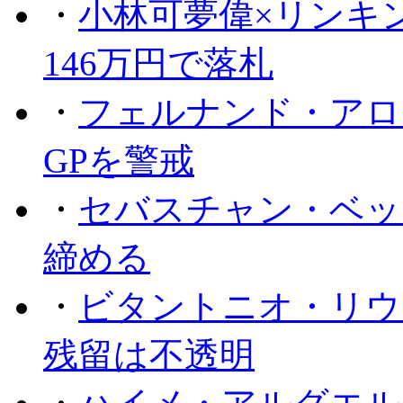
・
小林可夢偉×リンキ
146万円で落札
・
フェルナンド・アロ
GPを警戒
・
セバスチャン・ベッ
締める
・
ビタントニオ・リウ
残留は不透明