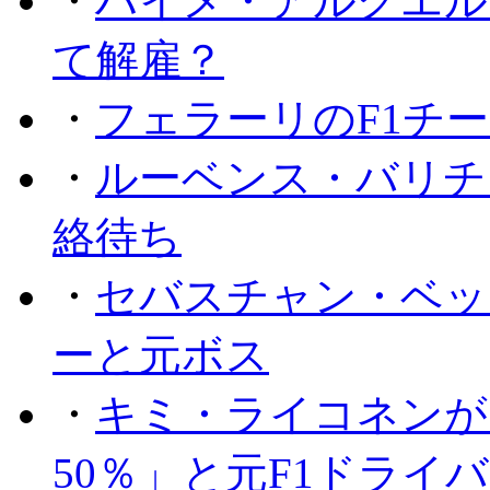
・
ハイメ・アルグエル
て解雇？
・
フェラーリのF1チ
・
ルーベンス・バリチ
絡待ち
・
セバスチャン・ベッ
ーと元ボス
・
キミ・ライコネンが
50％」と元F1ドライ