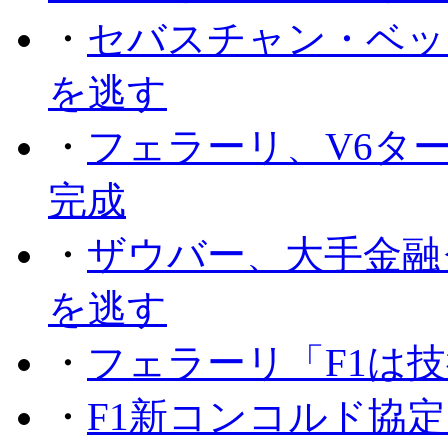
・
セバスチャン・ベッ
を逃す
・
フェラーリ、V6タ
完成
・
ザウバー、大手金融
を逃す
・
フェラーリ「F1は技
・
F1新コンコルド協