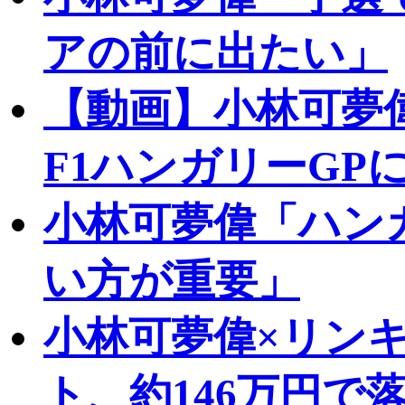
アの前に出たい」
【動画】小林可夢
F1ハンガリーGP
小林可夢偉「ハン
い方が重要」
小林可夢偉×リン
ト、約146万円で