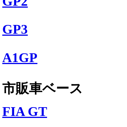
GP2
GP3
A1GP
市販車ベース
FIA GT