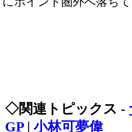
にポイント圏外へ落ちて
◇関連トピックス -
GP
|
小林可夢偉