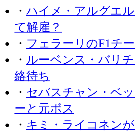
・
ハイメ・アルグエル
て解雇？
・
フェラーリのF1チ
・
ルーベンス・バリチ
絡待ち
・
セバスチャン・ベッ
ーと元ボス
・
キミ・ライコネンが