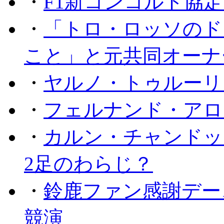
・
F1新コンコルド協
・
「トロ・ロッソのド
こと」と元共同オーナ
・
ヤルノ・トゥルーリ
・
フェルナンド・アロ
・
カルン・チャンドッ
2足のわらじ？
・
鈴鹿ファン感謝デー
競演