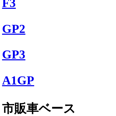
F3
GP2
GP3
A1GP
市販車ベース