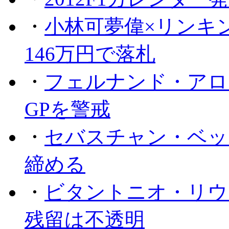
・
小林可夢偉×リンキ
146万円で落札
・
フェルナンド・アロ
GPを警戒
・
セバスチャン・ベッ
締める
・
ビタントニオ・リウ
残留は不透明