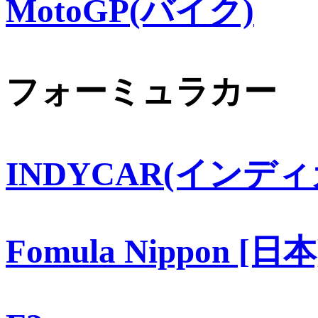
MotoGP(バイク)
フォーミュラカー
INDYCAR(インディ
Fomula Nippon [日本