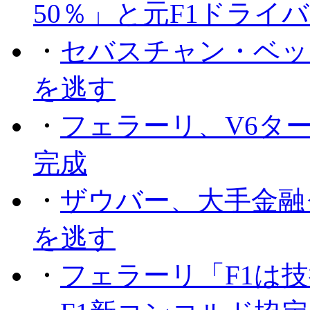
50％」と元F1ドライ
・
セバスチャン・ベッ
を逃す
・
フェラーリ、V6タ
完成
・
ザウバー、大手金融
を逃す
・
フェラーリ「F1は技