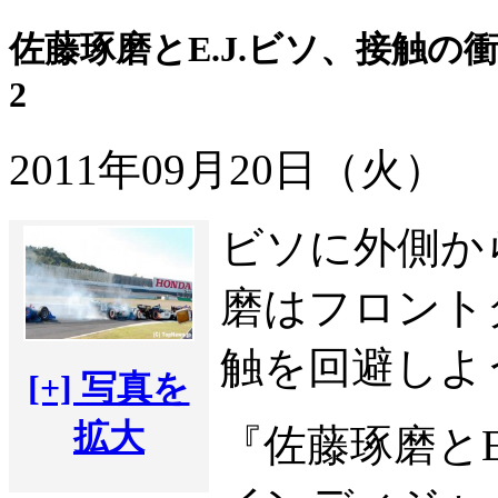
佐藤琢磨とE.J.ビソ、接触
2
2011年09月20日（火）
ビソに外側か
磨はフロント
触を回避しよ
[+] 写真を
拡大
『佐藤琢磨とE