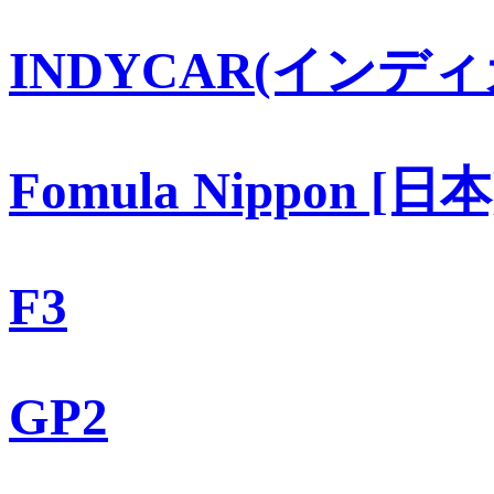
INDYCAR(インディ
Fomula Nippon [日本
F3
GP2