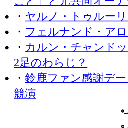
こと」と元共同オーナ
・
ヤルノ・トゥルーリ
・
フェルナンド・アロ
・
カルン・チャンドッ
2足のわらじ？
・
鈴鹿ファン感謝デー
競演