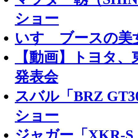
ショー
いすゞブースの美
【動画】トヨタ、
発表会
スバル「BRZ GT
ショー
ジャガー「XKR-