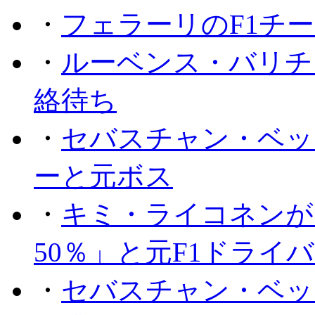
・
フェラーリのF1チ
・
ルーベンス・バリチ
絡待ち
・
セバスチャン・ベッ
ーと元ボス
・
キミ・ライコネンが
50％」と元F1ドライ
・
セバスチャン・ベッ