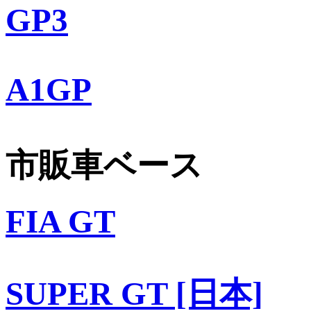
GP3
A1GP
市販車ベース
FIA GT
SUPER GT [日本]