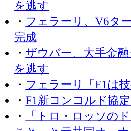
を逃す
・
フェラーリ、V6タ
完成
・
ザウバー、大手金融
を逃す
・
フェラーリ「F1は技
・
F1新コンコルド協
・
「トロ・ロッソのド