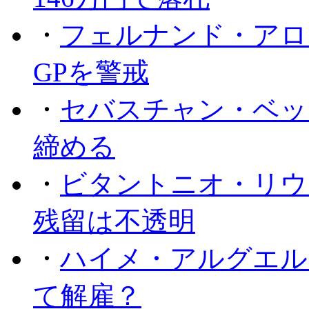
・
フェルナンド・アロ
GPを警戒
・
セバスチャン・ベッ
締める
・
ビタントニオ・リウ
残留は不透明
・
ハイメ・アルグエル
て解雇？