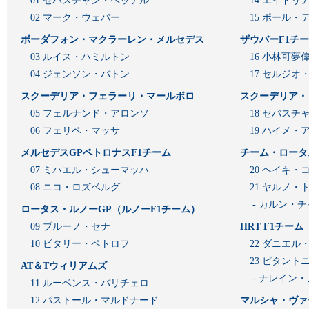
01 セバスチャン・ベッテル
14 エイド
02 マーク・ウェバー
15 ポール・
ボーダフォン・マクラーレン・メルセデス
ザウバーF1チ
03 ルイス・ハミルトン
16 小林可夢
04 ジェンソン・バトン
17 セルジオ
スクーデリア・フェラーリ・マールボロ
スクーデリア・
05 フェルナンド・アロンソ
18 セバスチ
06 フェリペ・マッサ
19 ハイメ
メルセデスGPペトロナスF1チーム
チーム・ロータ
07 ミハエル・シューマッハ
20 ヘイキ・
08 ニコ・ロズベルグ
21 ヤルノ・
- カルン・
ロータス・ルノーGP（ルノーF1チーム）
09 ブルーノ・セナ
HRT F1チーム
10 ビタリー・ペトロフ
22 ダニエル
23 ビタン
AT＆Tウィリアムズ
- ナレイン
11 ルーベンス・バリチェロ
12 パストール・マルドナード
マルシャ・ヴァ