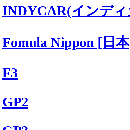
INDYCAR(インディ
Fomula Nippon [日本
F3
GP2