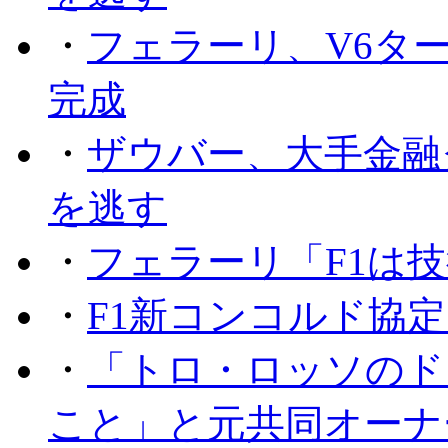
・
フェラーリ、V6タ
完成
・
ザウバー、大手金融
を逃す
・
フェラーリ「F1は技
・
F1新コンコルド協
・
「トロ・ロッソのド
こと」と元共同オーナ