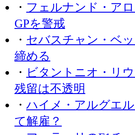
・
フェルナンド・アロ
GPを警戒
・
セバスチャン・ベッ
締める
・
ビタントニオ・リウ
残留は不透明
・
ハイメ・アルグエル
て解雇？