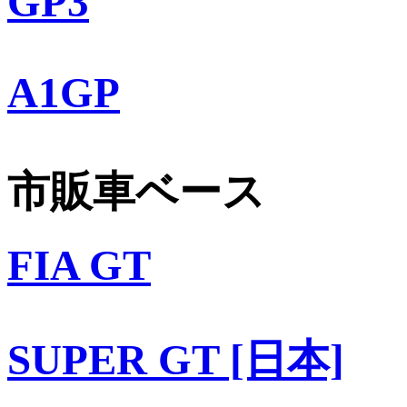
GP3
A1GP
市販車ベース
FIA GT
SUPER GT [日本]