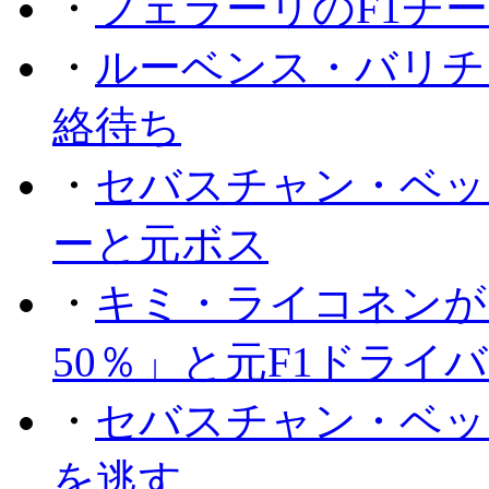
・
フェラーリのF1チ
・
ルーベンス・バリチ
絡待ち
・
セバスチャン・ベッ
ーと元ボス
・
キミ・ライコネンが
50％」と元F1ドライ
・
セバスチャン・ベッ
を逃す