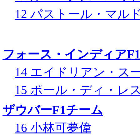
12 パストール・マル
フォース・インディアF
14 エイドリアン・ス
15 ポール・ディ・レ
ザウバーF1チーム
16 小林可夢偉