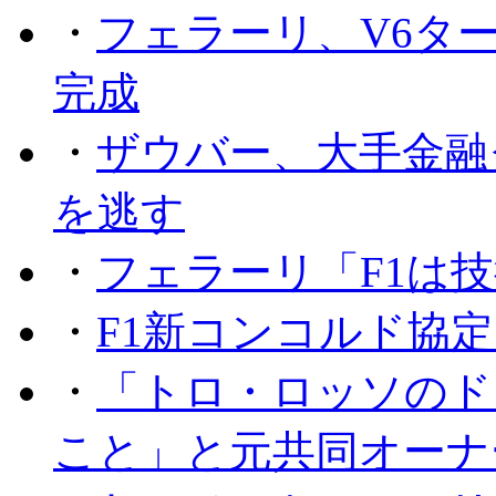
・
フェラーリ、V6タ
完成
・
ザウバー、大手金融
を逃す
・
フェラーリ「F1は技
・
F1新コンコルド協
・
「トロ・ロッソのド
こと」と元共同オーナ