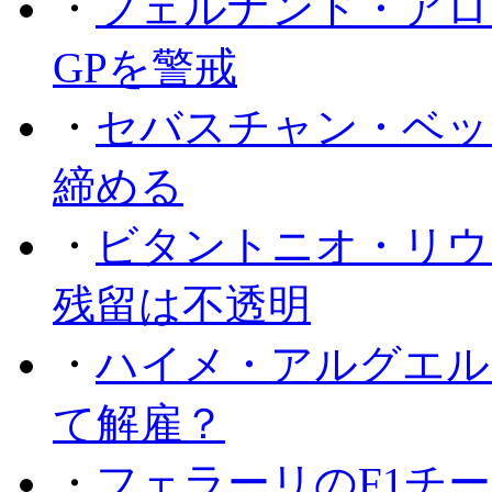
・
フェルナンド・アロ
GPを警戒
・
セバスチャン・ベッ
締める
・
ビタントニオ・リウ
残留は不透明
・
ハイメ・アルグエル
て解雇？
・
フェラーリのF1チ