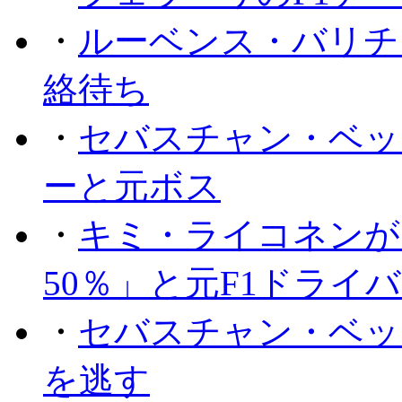
・
ルーベンス・バリチ
絡待ち
・
セバスチャン・ベッ
ーと元ボス
・
キミ・ライコネンが
50％」と元F1ドライ
・
セバスチャン・ベッ
を逃す