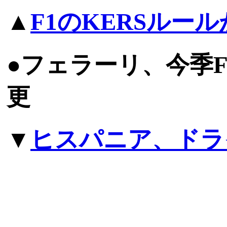
▲
F1のKERSルー
●フェラーリ、今季
更
▼
ヒスパニア、ドラ