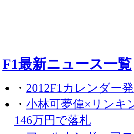
F1最新ニュース一覧
・
2012F1カレンダー
・
小林可夢偉×リンキ
146万円で落札