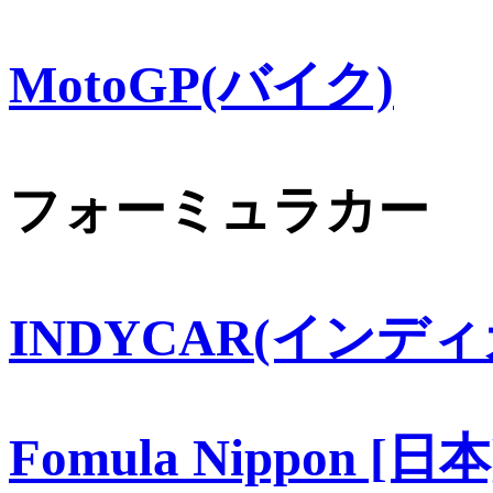
MotoGP(バイク)
フォーミュラカー
INDYCAR(インディ
Fomula Nippon [日本