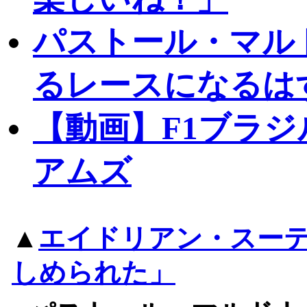
パストール・マル
るレースになるは
【動画】F1ブラジ
アムズ
▲
エイドリアン・スー
しめられた」