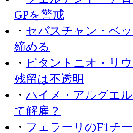
GPを警戒
・
セバスチャン・ベッ
締める
・
ビタントニオ・リウ
残留は不透明
・
ハイメ・アルグエル
て解雇？
・
フェラーリのF1チ