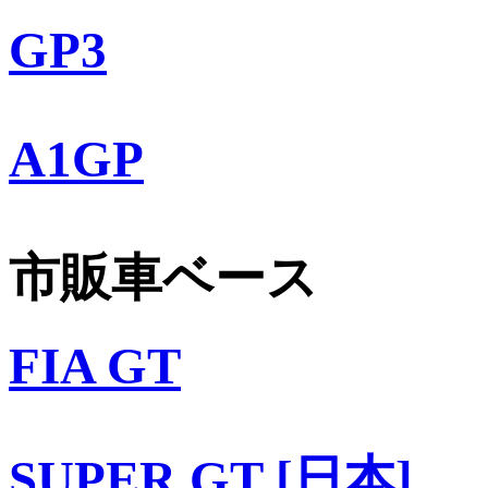
GP3
A1GP
市販車ベース
FIA GT
SUPER GT [日本]