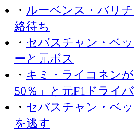
・
ルーベンス・バリチ
絡待ち
・
セバスチャン・ベッ
ーと元ボス
・
キミ・ライコネンが
50％」と元F1ドライ
・
セバスチャン・ベッ
を逃す