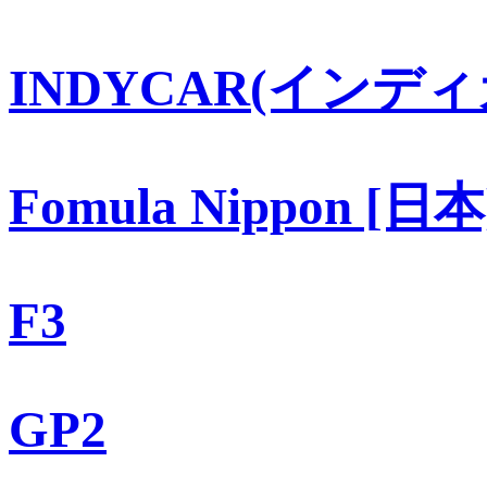
INDYCAR(インディ
Fomula Nippon [日本
F3
GP2