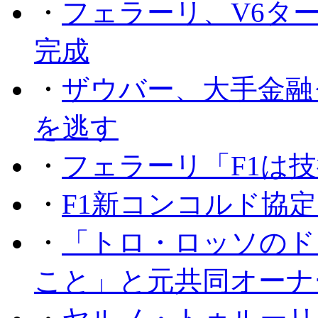
・
フェラーリ、V6タ
完成
・
ザウバー、大手金融
を逃す
・
フェラーリ「F1は技
・
F1新コンコルド協
・
「トロ・ロッソのド
こと」と元共同オーナ