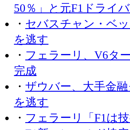
50％」と元F1ドライ
・
セバスチャン・ベッ
を逃す
・
フェラーリ、V6タ
完成
・
ザウバー、大手金融
を逃す
・
フェラーリ「F1は技