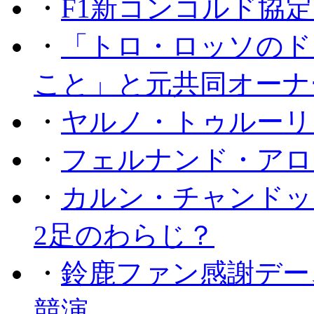
・
F1新コンコルド協
・
「トロ・ロッソのド
こと」と元共同オーナ
・
ヤルノ・トゥルーリ
・
フェルナンド・アロ
・
カルン・チャンドッ
2足のわらじ？
・
鈴鹿ファン感謝デー
競演