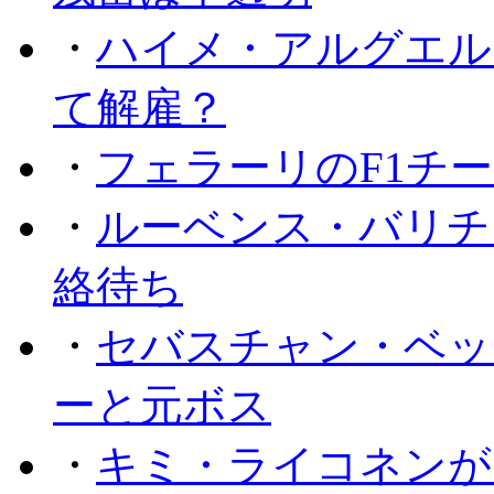
・
ハイメ・アルグエル
て解雇？
・
フェラーリのF1チ
・
ルーベンス・バリチ
絡待ち
・
セバスチャン・ベッ
ーと元ボス
・
キミ・ライコネンが