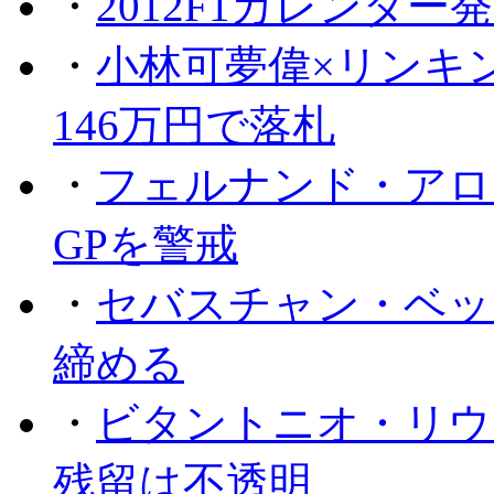
・
2012F1カレンダー
・
小林可夢偉×リンキ
146万円で落札
・
フェルナンド・アロ
GPを警戒
・
セバスチャン・ベッ
締める
・
ビタントニオ・リウ
残留は不透明