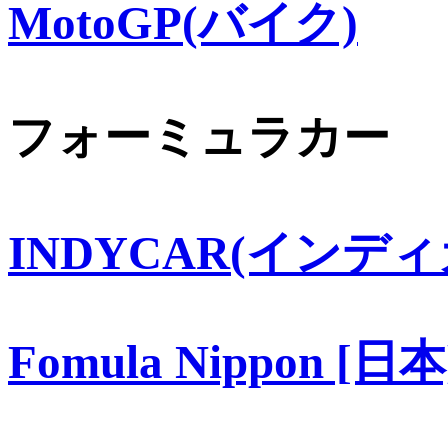
MotoGP(バイク)
フォーミュラカー
INDYCAR(インディ
Fomula Nippon [日本