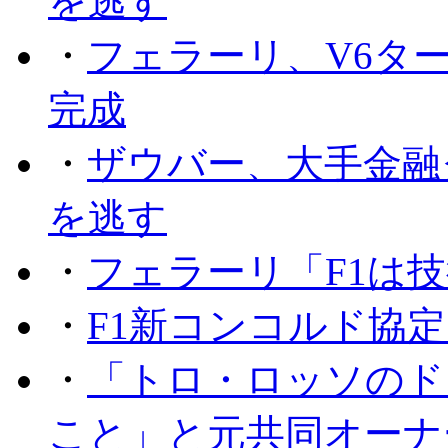
を逃す
・
フェラーリ、V6タ
完成
・
ザウバー、大手金融
を逃す
・
フェラーリ「F1は技
・
F1新コンコルド協
・
「トロ・ロッソのド
こと」と元共同オーナ