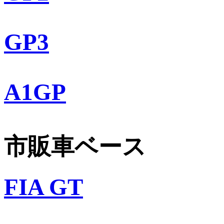
GP3
A1GP
市販車ベース
FIA GT