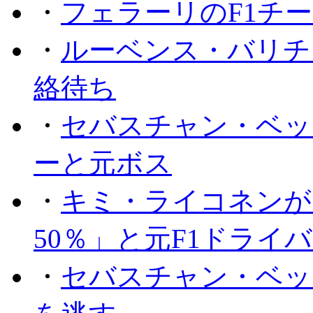
・
フェラーリのF1チ
・
ルーベンス・バリチ
絡待ち
・
セバスチャン・ベッ
ーと元ボス
・
キミ・ライコネンが
50％」と元F1ドライ
・
セバスチャン・ベッ