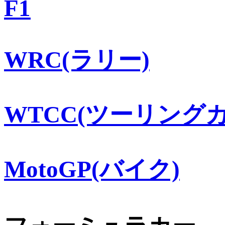
F1
WRC(ラリー)
WTCC(ツーリングカ
MotoGP(バイク)