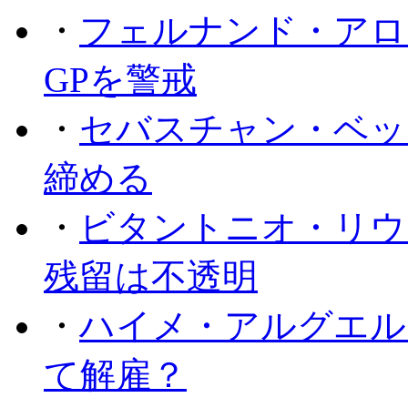
・
フェルナンド・アロ
GPを警戒
・
セバスチャン・ベッ
締める
・
ビタントニオ・リウ
残留は不透明
・
ハイメ・アルグエル
て解雇？