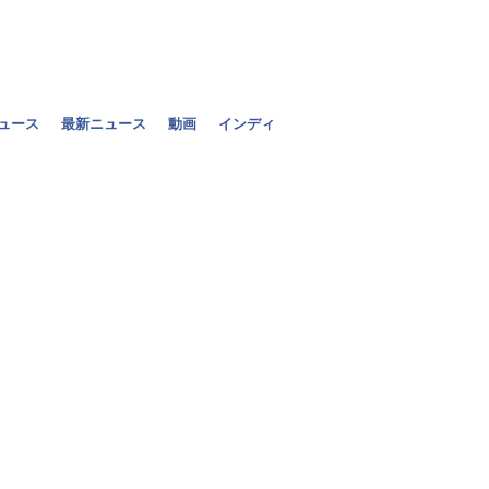
ニュース
最新ニュース
動画
インディ
フェラーリに
の安定感」
2011年12月08日（木）
[+] 写真を拡大
ビラデルプラットによ
うが「明らかに」シー
両チーム共に無制限の