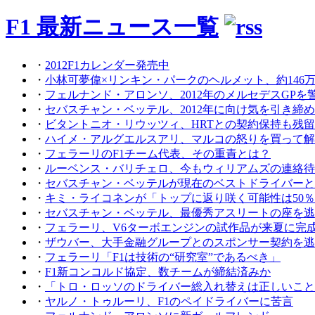
F1 最新ニュース一覧
・
2012F1カレンダー発売中
・
小林可夢偉×リンキン・パークのヘルメット、約146
・
フェルナンド・アロンソ、2012年のメルセデスGPを
・
セバスチャン・ベッテル、2012年に向け気を引き締
・
ビタントニオ・リウッツィ、HRTとの契約保持も残
・
ハイメ・アルグエルスアリ、マルコの怒りを買って解
・
フェラーリのF1チーム代表、その重責とは？
・
ルーベンス・バリチェロ、今もウィリアムズの連絡待
・
セバスチャン・ベッテルが現在のベストドライバーと
・
キミ・ライコネンが「トップに返り咲く可能性は50％
・
セバスチャン・ベッテル、最優秀アスリートの座を逃
・
フェラーリ、V6ターボエンジンの試作品が来夏に完
・
ザウバー、大手金融グループとのスポンサー契約を逃
・
フェラーリ「F1は技術の“研究室”であるべき」
・
F1新コンコルド協定、数チームが締結済みか
・
「トロ・ロッソのドライバー総入れ替えは正しいこと
・
ヤルノ・トゥルーリ、F1のペイドライバーに苦言