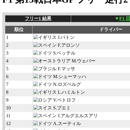
フリー1 結果
▼
F1 
順位
ドライバー
1
J.バトン
2
F.アロンソ
3
S.ベッテル
4
M.ウェバー
5
F.マッサ
6
M.シューマッハ
7
N.ロズベルグ
8
L.ハミルトン
9
V.ペトロフ
10
S.ブエミ
11
J.アルグエルスアリ
12
A.スーティル