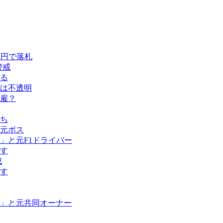
万円で落札
警戒
める
留は不透明
雇？
ち
元ボス
」と元F1ドライバー
す
成
す
」と元共同オーナー