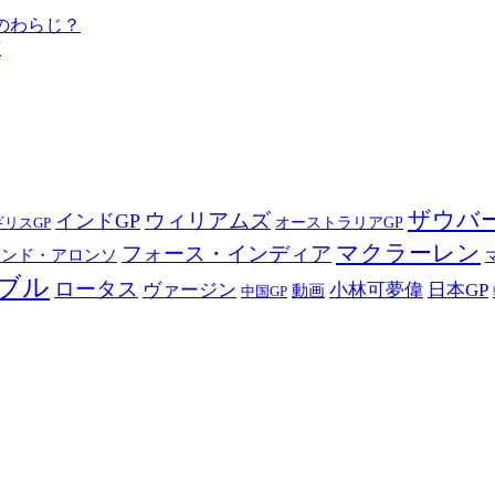
のわらじ？
演
ザウバ
ウィリアムズ
インドGP
オーストラリアGP
ギリスGP
マクラーレン
フォース・インディア
ナンド・アロンソ
ブル
ロータス
ヴァージン
小林可夢偉
日本GP
動画
中国GP