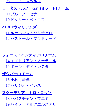
08 ニコ・ロズベルグ
ロータス・ルノーGP（ルノーF1チーム）
09 ブルーノ・セナ
10 ビタリー・ペトロフ
AT＆Tウィリアムズ
11 ルーベンス・バリチェロ
12 パストール・マルドナード
フォース・インディアF1チーム
14 エイドリアン・スーティル
15 ポール・ディ・レスタ
ザウバーF1チーム
16 小林可夢偉
17 セルジオ・ペレス
スクーデリア・トロ・ロッソ
18 セバスチャン・ブエミ
19 ハイメ・アルグエルスアリ