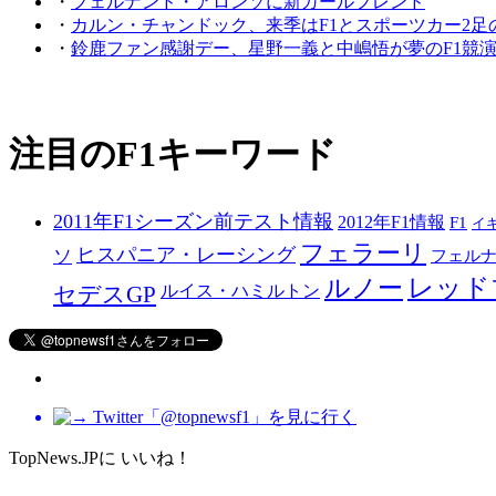
・
フェルナンド・アロンソに新ガールフレンド
・
カルン・チャンドック、来季はF1とスポーツカー2足
・
鈴鹿ファン感謝デー、星野一義と中嶋悟が夢のF1競
注目のF1キーワード
2011年F1シーズン前テスト情報
2012年F1情報
F1
イ
フェラーリ
ヒスパニア・レーシング
ソ
フェル
レッド
ルノー
セデスGP
ルイス・ハミルトン
Twitter「@topnewsf1」を見に行く
TopNews.JPに いいね！