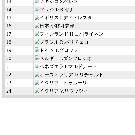
13
S.ペレス
14
B.セナ
15
P.ディ・レスタ
16
小林可夢偉
17
H.コバライネン
18
R.バリチェロ
19
T.グロック
20
J.ダンブロシオ
21
P.マルドナード
22
D.リチャルド
23
J.トゥルーリ
24
V.リウッツィ