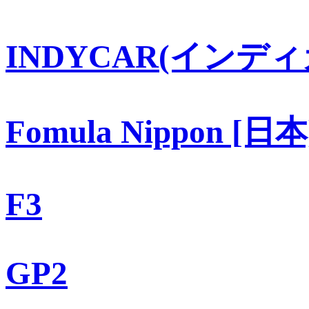
INDYCAR(インディ
Fomula Nippon [日本
F3
GP2