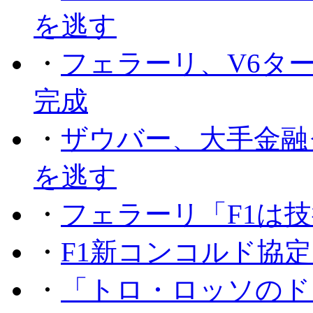
を逃す
・
フェラーリ、V6タ
完成
・
ザウバー、大手金融
を逃す
・
フェラーリ「F1は技
・
F1新コンコルド協
・
「トロ・ロッソのド