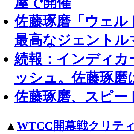
屋で開催
佐藤琢磨「ウェル
最高なジェントル
続報：インディカ
ッシュ。佐藤琢磨
佐藤琢磨、スピー
▲
WTCC開幕戦クリテ