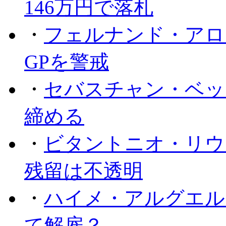
146万円で落札
・
フェルナンド・アロ
GPを警戒
・
セバスチャン・ベッ
締める
・
ビタントニオ・リウ
残留は不透明
・
ハイメ・アルグエル
て解雇？