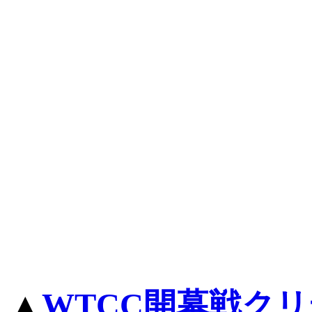
▲
WTCC開幕戦ク