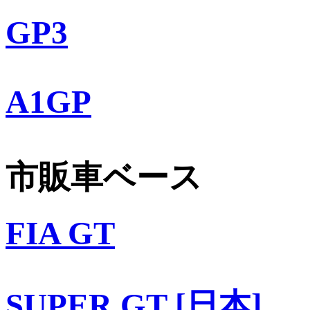
GP3
A1GP
市販車ベース
FIA GT
SUPER GT [日本]