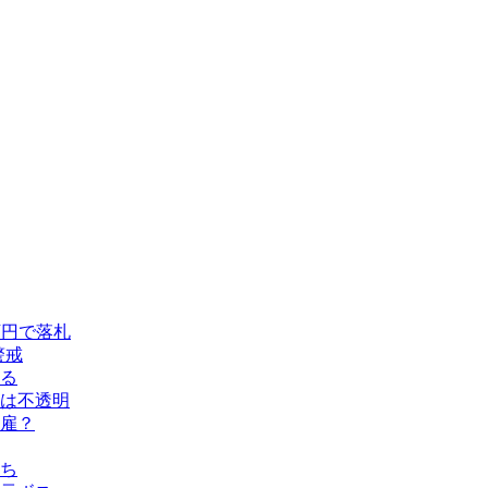
万円で落札
警戒
める
留は不透明
雇？
ち