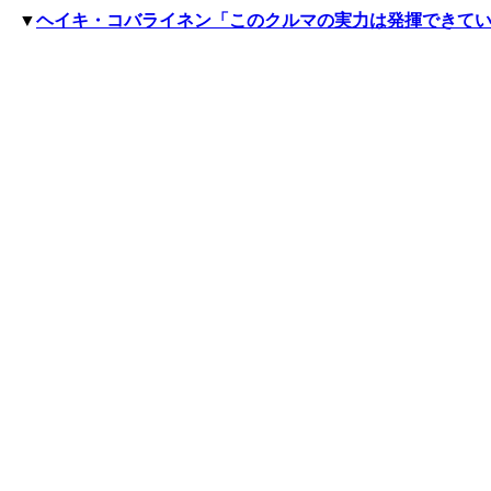
▼
ヘイキ・コバライネン「このクルマの実力は発揮できて