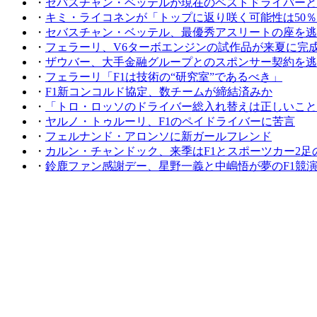
・
セバスチャン・ベッテルが現在のベストドライバーと
・
キミ・ライコネンが「トップに返り咲く可能性は50％
・
セバスチャン・ベッテル、最優秀アスリートの座を逃
・
フェラーリ、V6ターボエンジンの試作品が来夏に完
・
ザウバー、大手金融グループとのスポンサー契約を逃
・
フェラーリ「F1は技術の“研究室”であるべき」
・
F1新コンコルド協定、数チームが締結済みか
・
「トロ・ロッソのドライバー総入れ替えは正しいこと
・
ヤルノ・トゥルーリ、F1のペイドライバーに苦言
・
フェルナンド・アロンソに新ガールフレンド
・
カルン・チャンドック、来季はF1とスポーツカー2足
・
鈴鹿ファン感謝デー、星野一義と中嶋悟が夢のF1競