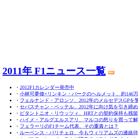
2011年 F1ニュース一覧
・
2012F1カレンダー発売中
・
小林可夢偉×リンキン・パークのヘルメット、約146
・
フェルナンド・アロンソ、2012年のメルセデスGPを
・
セバスチャン・ベッテル、2012年に向け気を引き締
・
ビタントニオ・リウッツィ、HRTとの契約保持も残
・
ハイメ・アルグエルスアリ、マルコの怒りを買って解
・
フェラーリのF1チーム代表、その重責とは？
・
ルーベンス・バリチェロ、今もウィリアムズの連絡待