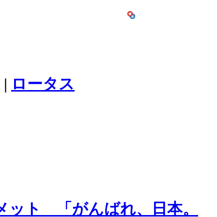
|
ロータス
ルメット 「がんばれ、日本。