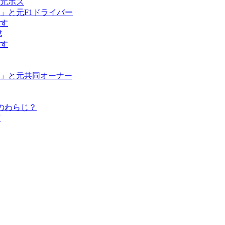
元ボス
」と元F1ドライバー
す
成
す
」と元共同オーナー
のわらじ？
演