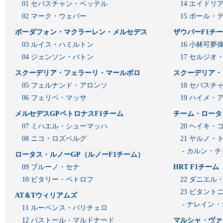
01 セバスチャン・ベッテル
14 エイド
02 マーク・ウェバー
15 ポール・
ボーダフォン・マクラーレン・メルセデス
ザウバーF1チ
03 ルイス・ハミルトン
16 小林可夢
04 ジェンソン・バトン
17 セルジオ
スクーデリア・フェラーリ・マールボロ
スクーデリア・
05 フェルナンド・アロンソ
18 セバスチ
06 フェリペ・マッサ
19 ハイメ
メルセデスGPペトロナスF1チーム
チーム・ロータ
07 ミハエル・シューマッハ
20 ヘイキ・
08 ニコ・ロズベルグ
21 ヤルノ・
- カルン・
ロータス・ルノーGP（ルノーF1チーム）
09 ブルーノ・セナ
HRT F1チーム
10 ビタリー・ペトロフ
22 ダニエル
23 ビタン
AT＆Tウィリアムズ
- ナレイン
11 ルーベンス・バリチェロ
12 パストール・マルドナード
マルシャ・ヴァ