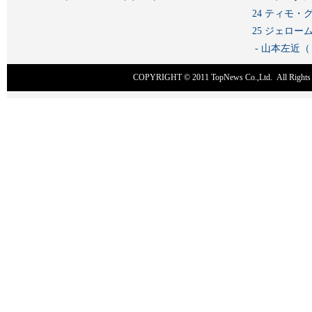
24 ティモ・
25 ジェロ
- 山本左近
COPYRIGHT © 2011
TopNews Co.,Ltd
. All Rig