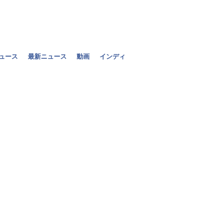
ニュース
最新ニュース
動画
インディ
セバスチャン
ートするのは
2011年06月12日（日）
[+] 写真を拡大
セバスチャン・ベッテ
「満足だよ。違う戦略
か順位を上げられた。