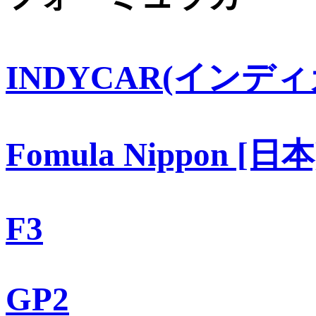
INDYCAR(インディ
Fomula Nippon [日本
F3
GP2