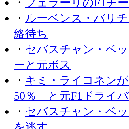
・
フェラーリのF1チ
・
ルーベンス・バリチ
絡待ち
・
セバスチャン・ベッ
ーと元ボス
・
キミ・ライコネンが
50％」と元F1ドライ
・
セバスチャン・ベッ
を逃す