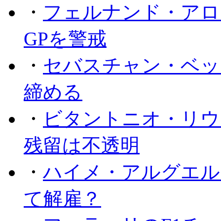
・
フェルナンド・アロ
GPを警戒
・
セバスチャン・ベッ
締める
・
ビタントニオ・リウ
残留は不透明
・
ハイメ・アルグエル
て解雇？