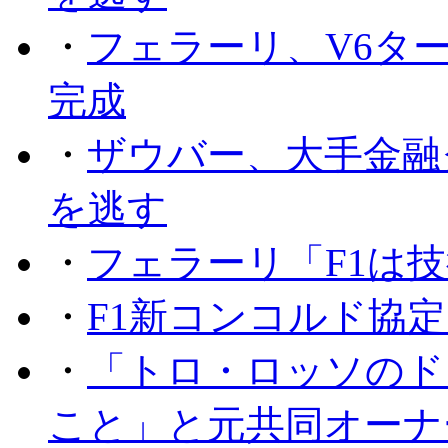
・
フェラーリ、V6タ
完成
・
ザウバー、大手金融
を逃す
・
フェラーリ「F1は技
・
F1新コンコルド協
・
「トロ・ロッソのド
こと」と元共同オーナ