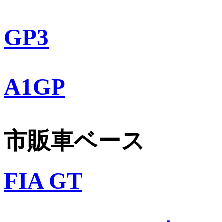
GP3
A1GP
市販車ベース
FIA GT