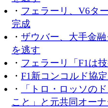
・
フェラーリ、V6タ
完成
・
ザウバー、大手金融
を逃す
・
フェラーリ「F1は技
・
F1新コンコルド協
・
「トロ・ロッソのド
こと」と元共同オーナ