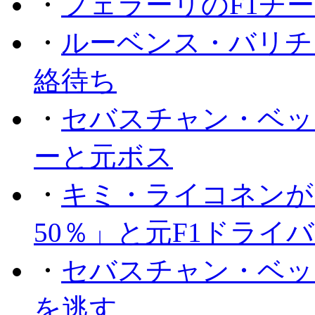
・
フェラーリのF1チ
・
ルーベンス・バリチ
絡待ち
・
セバスチャン・ベッ
ーと元ボス
・
キミ・ライコネンが
50％」と元F1ドライ
・
セバスチャン・ベッ
を逃す