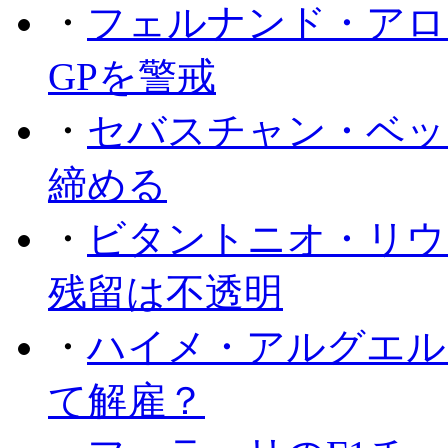
・
フェルナンド・アロ
GPを警戒
・
セバスチャン・ベッ
締める
・
ビタントニオ・リウ
残留は不透明
・
ハイメ・アルグエル
て解雇？