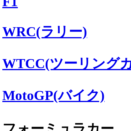
F1
WRC(ラリー)
WTCC(ツーリングカ
MotoGP(バイク)
フォーミュラカー