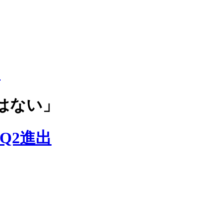
」
はない」
Q2進出