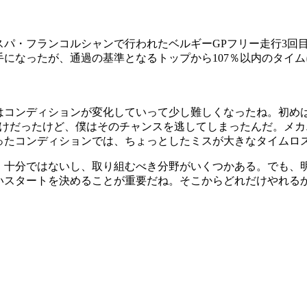
パ・フランコルシャンで行われたベルギーGPフリー走行3回目で1
23番手になったが、通過の基準となるトップから107％以内のタ
はコンディションが変化していって少し難しくなったね。初め
だけだったけど、僕はそのチャンスを逃してしまったんだ。メ
ったコンディションでは、ちょっとしたミスが大きなタイムロ
、十分ではないし、取り組むべき分野がいくつかある。でも、
いスタートを決めることが重要だね。そこからどれだけやれる