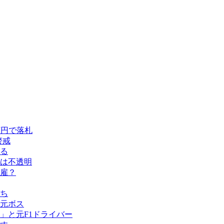
万円で落札
警戒
める
留は不透明
雇？
ち
元ボス
」と元F1ドライバー