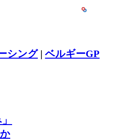
ーシング
|
ベルギーGP
み」
定か