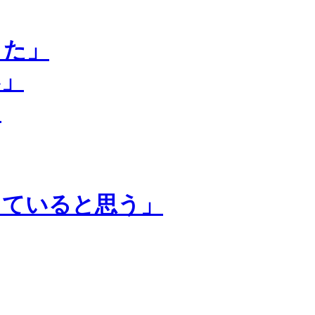
きた」
い」
」
っていると思う」