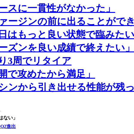
ースに一貫性がなかった」
ァージンの前に出ることがで
日はもっと良い状態で臨みた
ーズンを良い成績で終えたい
り3周でリタイア
開で攻めたから満足」
シンから引き出せる性能が残
」
はない」
Q2進出