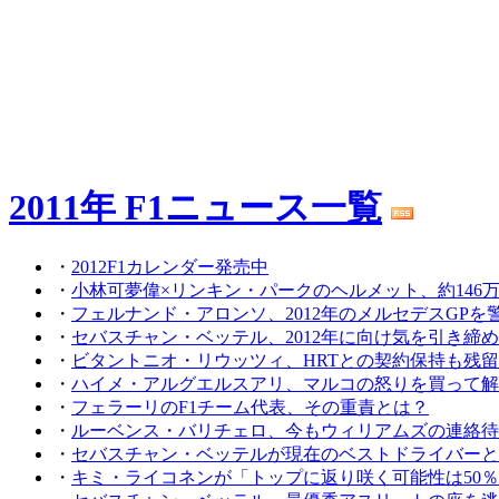
2011年 F1ニュース一覧
・
2012F1カレンダー発売中
・
小林可夢偉×リンキン・パークのヘルメット、約146
・
フェルナンド・アロンソ、2012年のメルセデスGPを
・
セバスチャン・ベッテル、2012年に向け気を引き締
・
ビタントニオ・リウッツィ、HRTとの契約保持も残
・
ハイメ・アルグエルスアリ、マルコの怒りを買って解
・
フェラーリのF1チーム代表、その重責とは？
・
ルーベンス・バリチェロ、今もウィリアムズの連絡待
・
セバスチャン・ベッテルが現在のベストドライバーと
・
キミ・ライコネンが「トップに返り咲く可能性は50％