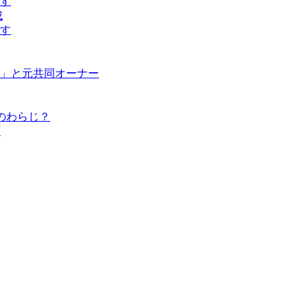
す
成
す
」と元共同オーナー
のわらじ？
演