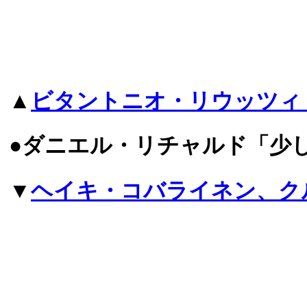
▲
ビタントニオ・リウッツィ
●ダニエル・リチャルド「少
▼
ヘイキ・コバライネン、ク