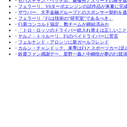
・
セバスチャン・ベッテル、最優秀アスリートの座を逃
・
フェラーリ、V6ターボエンジンの試作品が来夏に完
・
ザウバー、大手金融グループとのスポンサー契約を逃
・
フェラーリ「F1は技術の“研究室”であるべき」
・
F1新コンコルド協定、数チームが締結済みか
・
「トロ・ロッソのドライバー総入れ替えは正しいこと
・
ヤルノ・トゥルーリ、F1のペイドライバーに苦言
・
フェルナンド・アロンソに新ガールフレンド
・
カルン・チャンドック、来季はF1とスポーツカー2足
・
鈴鹿ファン感謝デー、星野一義と中嶋悟が夢のF1競