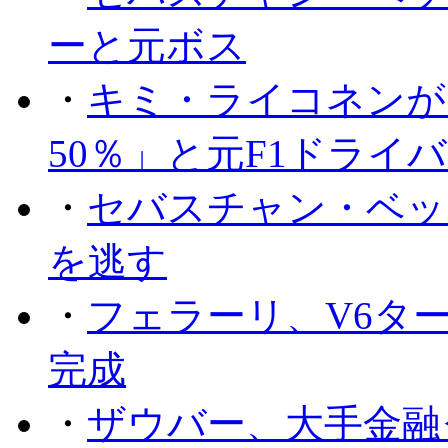
ーと元ボス
・
キミ・ライコネンが
50％」と元F1ドライ
・
セバスチャン・ベッ
を逃す
・
フェラーリ、V6タ
完成
・
ザウバー、大手金融