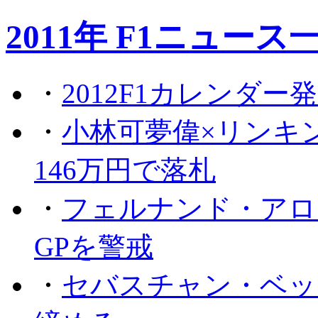
2011年 F1ニュース
・
2012F1カレンダー
・
小林可夢偉×リンキ
146万円で落札
・
フェルナンド・アロ
GPを警戒
・
セバスチャン・ベッ