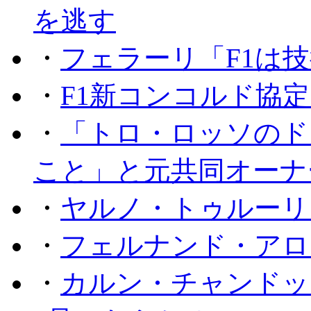
を逃す
・
フェラーリ「F1は技
・
F1新コンコルド協
・
「トロ・ロッソのド
こと」と元共同オーナ
・
ヤルノ・トゥルーリ
・
フェルナンド・アロ
・
カルン・チャンドッ