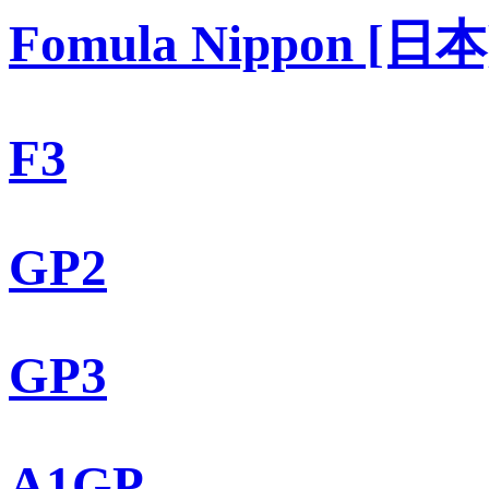
Fomula Nippon [日本
F3
GP2
GP3
A1GP