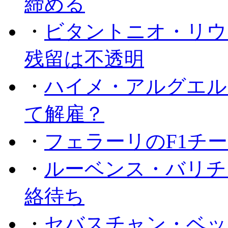
締める
・
ビタントニオ・リウ
残留は不透明
・
ハイメ・アルグエル
て解雇？
・
フェラーリのF1チ
・
ルーベンス・バリチ
絡待ち
・
セバスチャン・ベッ