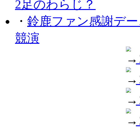
2足のわらじ？
・
鈴鹿ファン感謝デー
競演