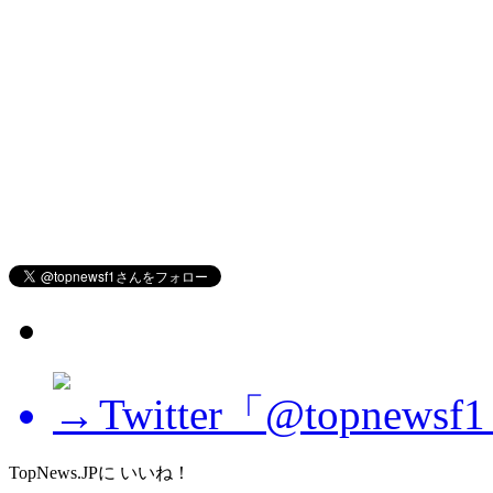
Twitter「@topne
TopNews.JPに いいね！