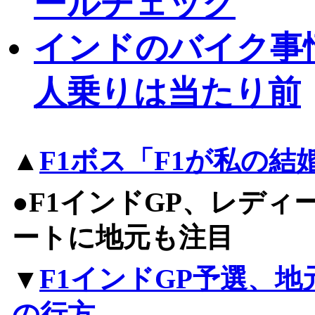
ールチェック
インドのバイク事
人乗りは当たり前
▲
F1ボス「F1が私の
●F1インドGP、レデ
ートに地元も注目
▼
F1インドGP予選、
の行方