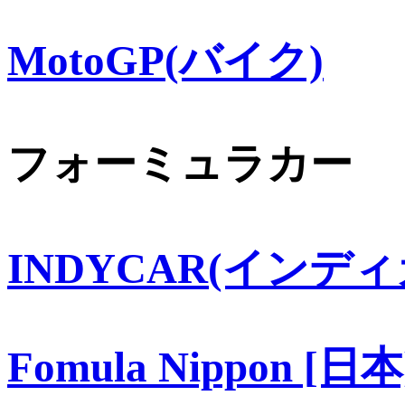
MotoGP(バイク)
フォーミュラカー
INDYCAR(インディ
Fomula Nippon [日本