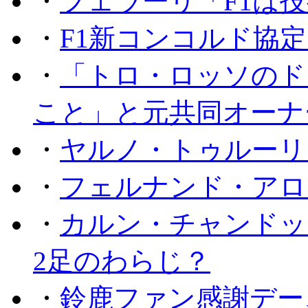
・
フェラーリ「F1は技
・
F1新コンコルド協
・
「トロ・ロッソのド
こと」と元共同オーナ
・
ヤルノ・トゥルーリ
・
フェルナンド・アロ
・
カルン・チャンドッ
2足のわらじ？
・
鈴鹿ファン感謝デー