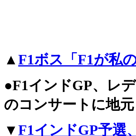
▲
F1ボス「F1が
●F1インドGP、レ
のコンサートに地元
▼
F1インドGP予