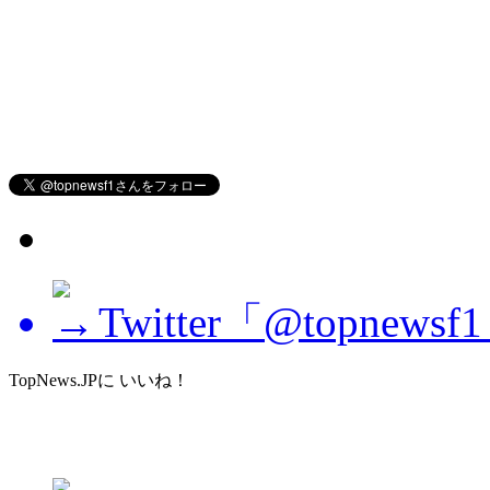
Twitter「@topne
TopNews.JPに いいね！