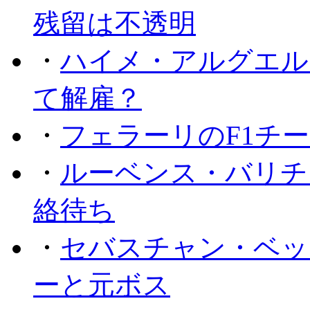
残留は不透明
・
ハイメ・アルグエル
て解雇？
・
フェラーリのF1チ
・
ルーベンス・バリチ
絡待ち
・
セバスチャン・ベッ
ーと元ボス