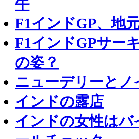
牛
F1インドGP、地
F1インドGPサー
の姿？
ニューデリーとノ
インドの露店
インドの女性はバ