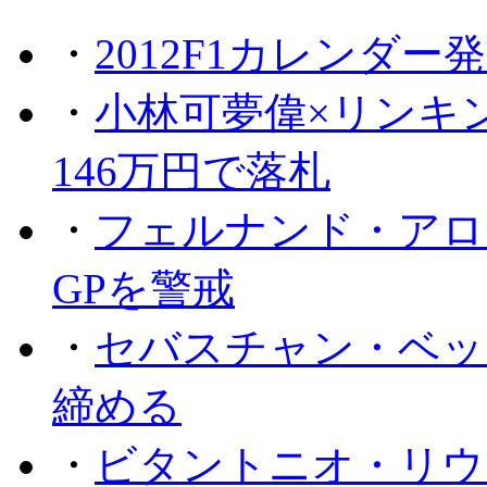
・
2012F1カレンダー
・
小林可夢偉×リンキ
146万円で落札
・
フェルナンド・アロ
GPを警戒
・
セバスチャン・ベッ
締める
・
ビタントニオ・リウ