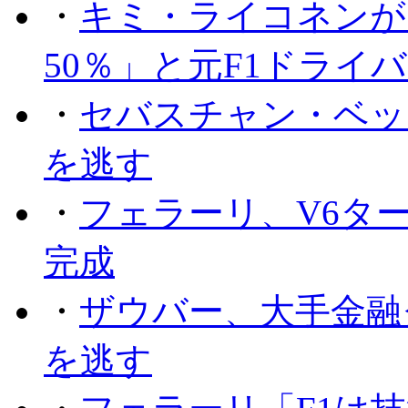
・
キミ・ライコネンが
50％」と元F1ドライ
・
セバスチャン・ベッ
を逃す
・
フェラーリ、V6タ
完成
・
ザウバー、大手金融
を逃す