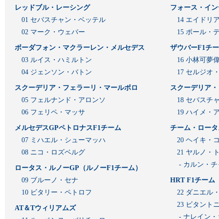
レッドブル・レーシング
フォース・イン
01 セバスチャン・ベッテル
14 エイド
02 マーク・ウェバー
15 ポール・
ボーダフォン・マクラーレン・メルセデス
ザウバーF1チ
03 ルイス・ハミルトン
16 小林可夢
04 ジェンソン・バトン
17 セルジオ
スクーデリア・フェラーリ・マールボロ
スクーデリア・
05 フェルナンド・アロンソ
18 セバスチ
06 フェリペ・マッサ
19 ハイメ
メルセデスGPペトロナスF1チーム
チーム・ロータ
07 ミハエル・シューマッハ
20 ヘイキ・
08 ニコ・ロズベルグ
21 ヤルノ・
- カルン・
ロータス・ルノーGP（ルノーF1チーム）
09 ブルーノ・セナ
HRT F1チーム
10 ビタリー・ペトロフ
22 ダニエル
23 ビタン
AT＆Tウィリアムズ
- ナレイン