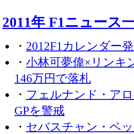
2011年 F1ニュース
・
2012F1カレンダー
・
小林可夢偉×リンキ
146万円で落札
・
フェルナンド・アロ
GPを警戒
・
セバスチャン・ベッ