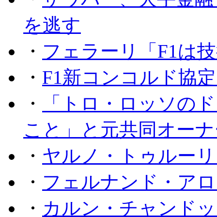
を逃す
・
フェラーリ「F1は技
・
F1新コンコルド協
・
「トロ・ロッソのド
こと」と元共同オーナ
・
ヤルノ・トゥルーリ
・
フェルナンド・アロ
・
カルン・チャンドッ