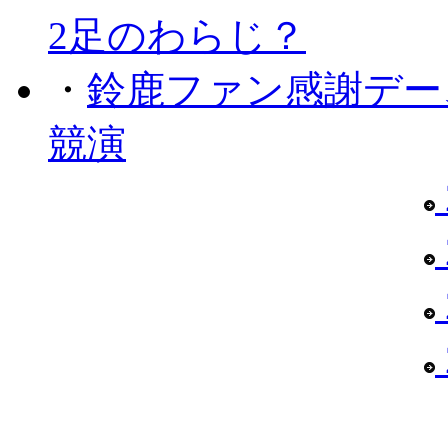
2足のわらじ？
・
鈴鹿ファン感謝デー
競演