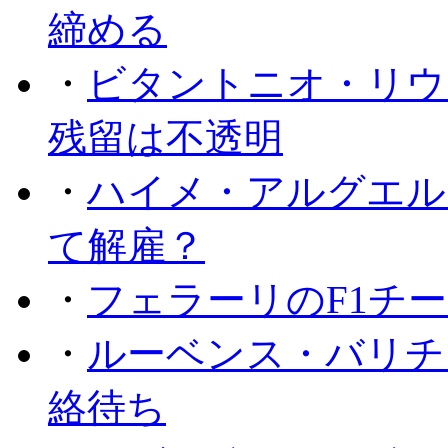
締める
・
ビタントニオ・リウ
残留は不透明
・
ハイメ・アルグエル
て解雇？
・
フェラーリのF1チ
・
ルーベンス・バリチ
絡待ち