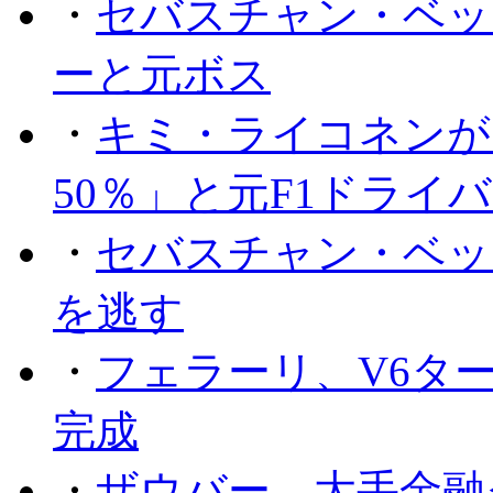
・
セバスチャン・ベッ
ーと元ボス
・
キミ・ライコネンが
50％」と元F1ドライ
・
セバスチャン・ベッ
を逃す
・
フェラーリ、V6タ
完成
・
ザウバー、大手金融