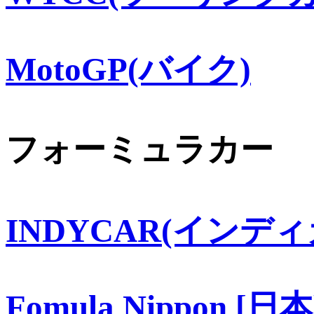
MotoGP(バイク)
フォーミュラカー
INDYCAR(インディ
Fomula Nippon [日本