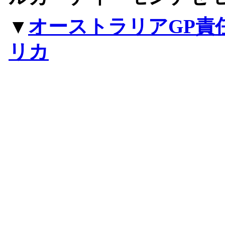
▼
オーストラリアGP責
リカ