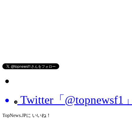
Twitter「@topnew
TopNews.JPに いいね！