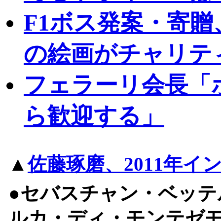
F1ボス発案・寄贈
の絵画がチャリテ
フェラーリ会長「
ら歓迎する」
▲
佐藤琢磨、2011年イ
●セバスチャン・ベッテ
ルカ・ディ・モンテゼ