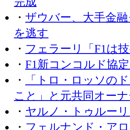
完成
・
ザウバー、大手金融
を逃す
・
フェラーリ「F1は技
・
F1新コンコルド協
・
「トロ・ロッソのド
こと」と元共同オーナ
・
ヤルノ・トゥルーリ
・
フェルナンド・アロ