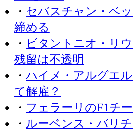
・
セバスチャン・ベッ
締める
・
ビタントニオ・リウ
残留は不透明
・
ハイメ・アルグエル
て解雇？
・
フェラーリのF1チ
・
ルーベンス・バリチ