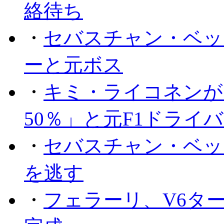
絡待ち
・
セバスチャン・ベッ
ーと元ボス
・
キミ・ライコネンが
50％」と元F1ドライ
・
セバスチャン・ベッ
を逃す
・
フェラーリ、V6タ