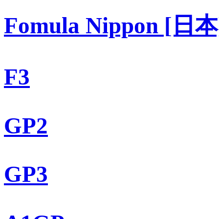
Fomula Nippon [日本
F3
GP2
GP3