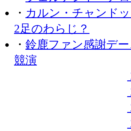
・
カルン・チャンドッ
2足のわらじ？
・
鈴鹿ファン感謝デー
競演