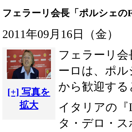
フェラーリ会長「ポルシェの
2011年09月16日（金）
フェラーリ会
ーロは、ポル
から歓迎する
[+] 写真を
拡大
イタリアの『La G
タ・デロ・ス