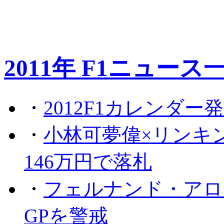
2011年 F1ニュース
・
2012F1カレンダー
・
小林可夢偉×リンキ
146万円で落札
・
フェルナンド・アロ
GPを警戒