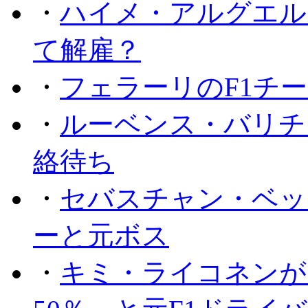
・
ハイメ・アルグエル
て解雇？
・
フェラーリのF1チ
・
ルーベンス・バリチ
絡待ち
・
セバスチャン・ベッ
ーと元ボス
・
キミ・ライコネンが