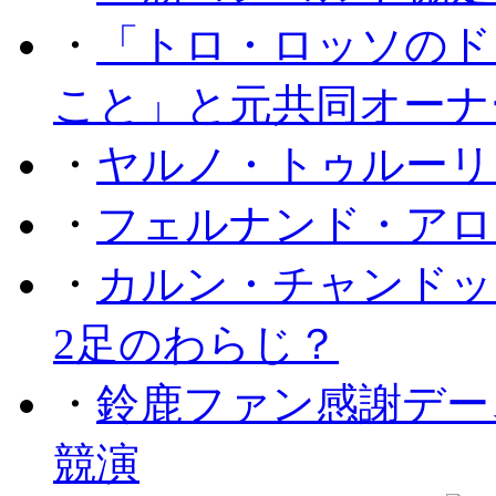
・
「トロ・ロッソのド
こと」と元共同オーナ
・
ヤルノ・トゥルーリ
・
フェルナンド・アロ
・
カルン・チャンドッ
2足のわらじ？
・
鈴鹿ファン感謝デー
競演