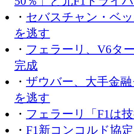
50％」と元F1ドライ
・
セバスチャン・ベッ
を逃す
・
フェラーリ、V6タ
完成
・
ザウバー、大手金融
を逃す
・
フェラーリ「F1は技
・
F1新コンコルド協