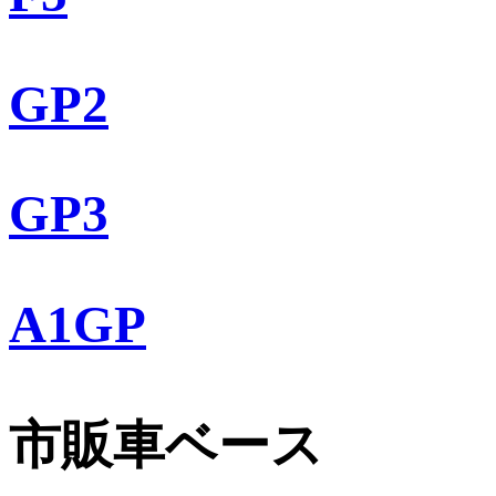
GP2
GP3
A1GP
市販車ベース