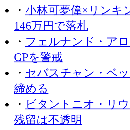
・
小林可夢偉×リンキ
146万円で落札
・
フェルナンド・アロ
GPを警戒
・
セバスチャン・ベッ
締める
・
ビタントニオ・リウ
残留は不透明