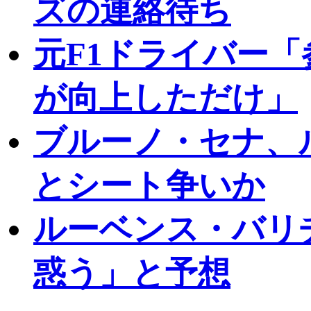
ズの連絡待ち
元F1ドライバー
が向上しただけ」
ブルーノ・セナ、
とシート争いか
ルーベンス・バリ
惑う」と予想