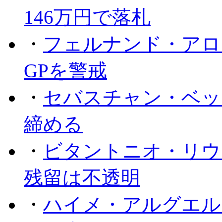
146万円で落札
・
フェルナンド・アロ
GPを警戒
・
セバスチャン・ベッ
締める
・
ビタントニオ・リウ
残留は不透明
・
ハイメ・アルグエル