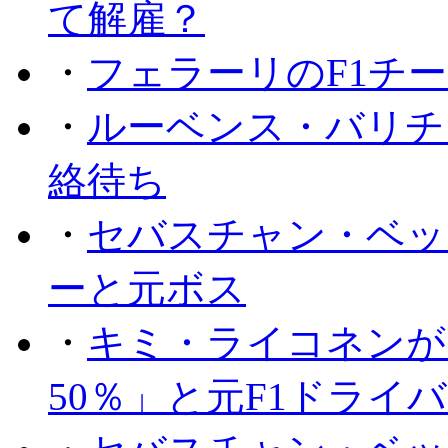
て解雇？
・
フェラーリのF1チ
・
ルーベンス・バリチ
絡待ち
・
セバスチャン・ベッ
ーと元ボス
・
キミ・ライコネンが
50％」と元F1ドライ