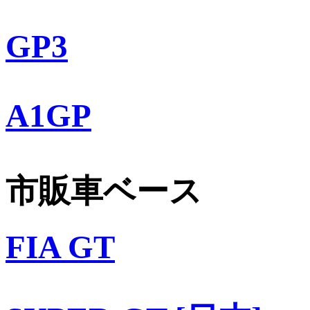
GP3
A1GP
市販車ベース
FIA GT