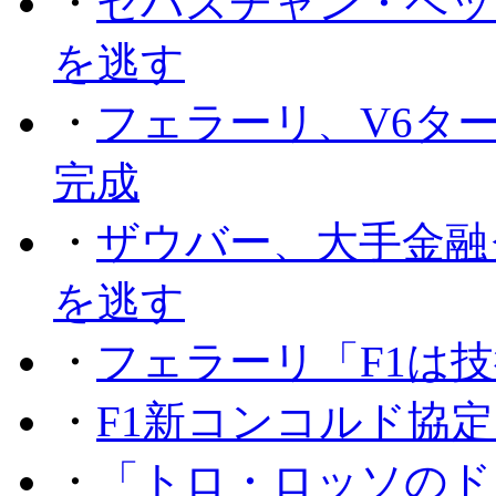
・
セバスチャン・ベッ
を逃す
・
フェラーリ、V6タ
完成
・
ザウバー、大手金融
を逃す
・
フェラーリ「F1は技
・
F1新コンコルド協
・
「トロ・ロッソのド