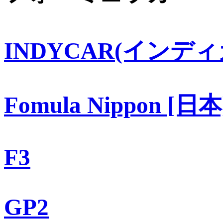
INDYCAR(インディ
Fomula Nippon [日本
F3
GP2