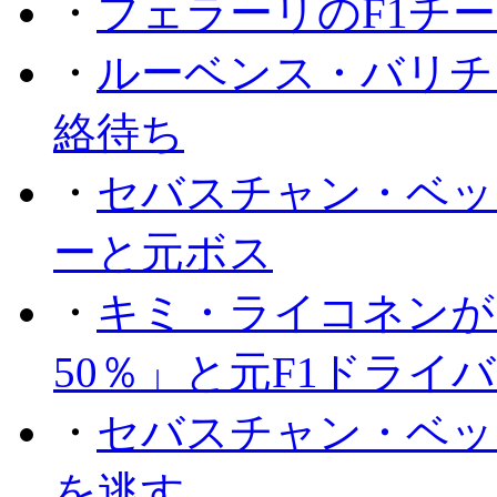
・
フェラーリのF1チ
・
ルーベンス・バリチ
絡待ち
・
セバスチャン・ベッ
ーと元ボス
・
キミ・ライコネンが
50％」と元F1ドライ
・
セバスチャン・ベッ
を逃す