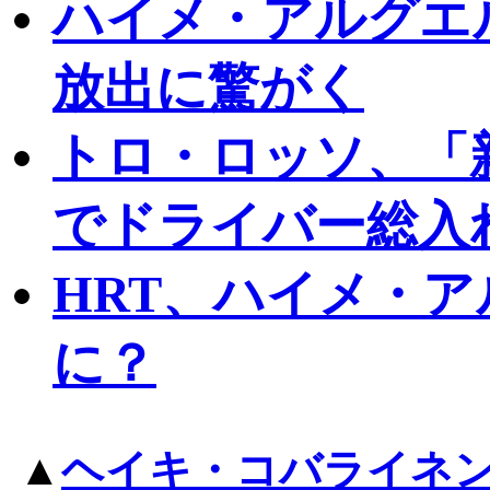
ハイメ・アルグエ
放出に驚がく
トロ・ロッソ、「
でドライバー総入
HRT、ハイメ・
に？
▲
ヘイキ・コバライネ