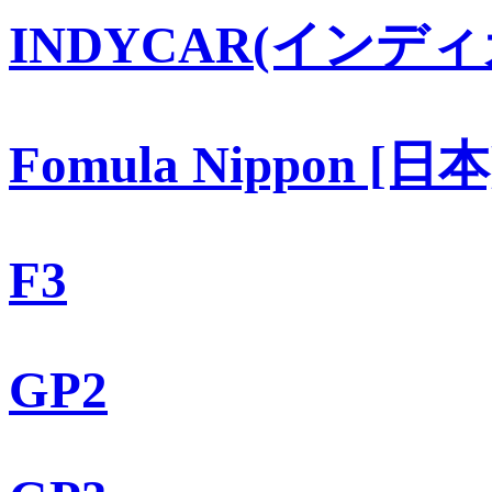
INDYCAR(インディ
Fomula Nippon [日本
F3
GP2