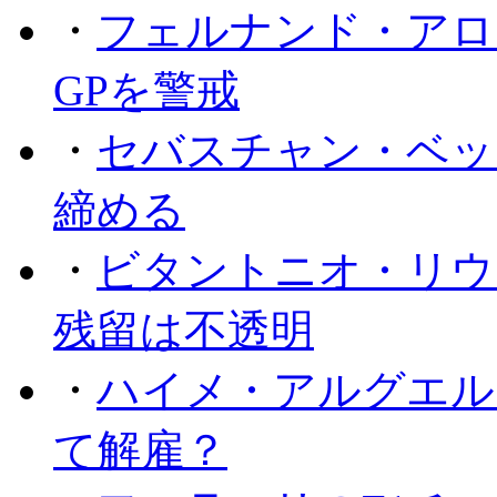
・
フェルナンド・アロ
GPを警戒
・
セバスチャン・ベッ
締める
・
ビタントニオ・リウ
残留は不透明
・
ハイメ・アルグエル
て解雇？