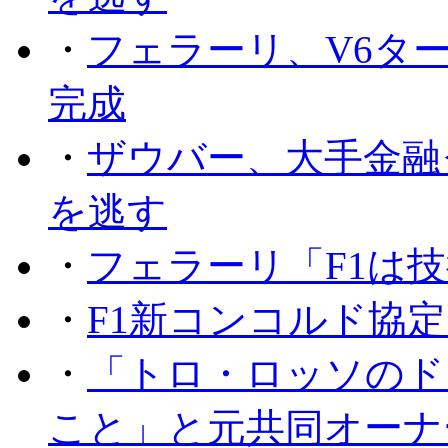
・
フェラーリ、V6タ
完成
・
ザウバー、大手金融
を逃す
・
フェラーリ「F1は技
・
F1新コンコルド協
・
「トロ・ロッソのド
こと」と元共同オーナ