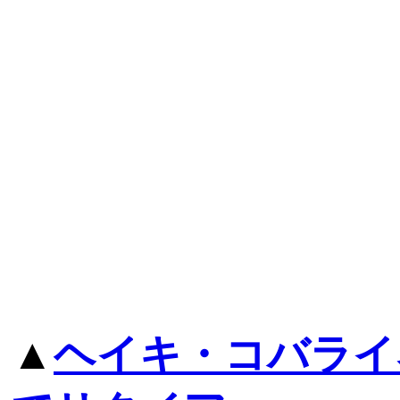
▲
ヘイキ・コバライ