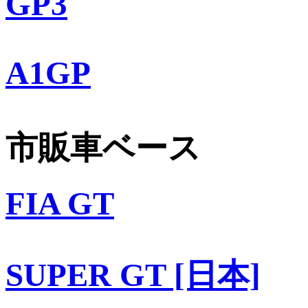
GP3
A1GP
市販車ベース
FIA GT
SUPER GT [日本]