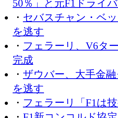
50％」と元F1ドライ
・
セバスチャン・ベッ
を逃す
・
フェラーリ、V6タ
完成
・
ザウバー、大手金融
を逃す
・
フェラーリ「F1は技
・
F1新コンコルド協