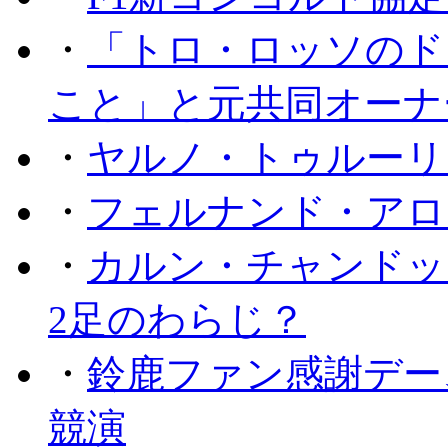
・
「トロ・ロッソのド
こと」と元共同オーナ
・
ヤルノ・トゥルーリ
・
フェルナンド・アロ
・
カルン・チャンドッ
2足のわらじ？
・
鈴鹿ファン感謝デー
競演