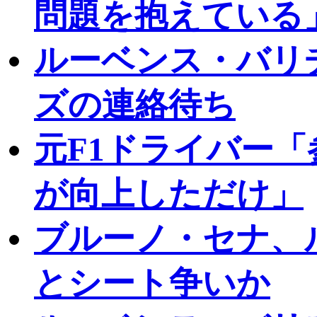
問題を抱えている
ルーベンス・バリ
ズの連絡待ち
元F1ドライバー
が向上しただけ」
ブルーノ・セナ、
とシート争いか