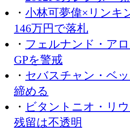
・
小林可夢偉×リンキ
146万円で落札
・
フェルナンド・アロ
GPを警戒
・
セバスチャン・ベッ
締める
・
ビタントニオ・リウ
残留は不透明