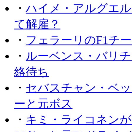
・
ハイメ・アルグエル
て解雇？
・
フェラーリのF1チ
・
ルーベンス・バリチ
絡待ち
・
セバスチャン・ベッ
ーと元ボス
・
キミ・ライコネンが