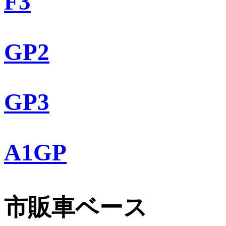
F3
GP2
GP3
A1GP
市販車ベース