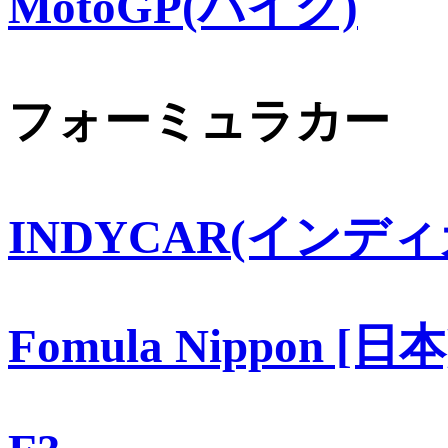
MotoGP(バイク)
フォーミュラカー
INDYCAR(インディ
Fomula Nippon [日本