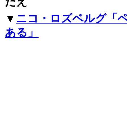
たえ
▼
ニコ・ロズベルグ「
ある」