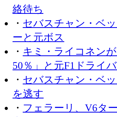
絡待ち
・
セバスチャン・ベッ
ーと元ボス
・
キミ・ライコネンが
50％」と元F1ドライ
・
セバスチャン・ベッ
を逃す
・
フェラーリ、V6タ