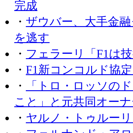
完成
・
ザウバー、大手金融
を逃す
・
フェラーリ「F1は技
・
F1新コンコルド協
・
「トロ・ロッソのド
こと」と元共同オーナ
・
ヤルノ・トゥルーリ