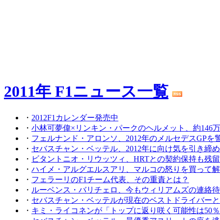
2011年 F1ニュース一覧
・
2012F1カレンダー発売中
・
小林可夢偉×リンキン・パークのヘルメット、約146
・
フェルナンド・アロンソ、2012年のメルセデスGPを
・
セバスチャン・ベッテル、2012年に向け気を引き締
・
ビタントニオ・リウッツィ、HRTとの契約保持も残
・
ハイメ・アルグエルスアリ、マルコの怒りを買って解
・
フェラーリのF1チーム代表、その重責とは？
・
ルーベンス・バリチェロ、今もウィリアムズの連絡待
・
セバスチャン・ベッテルが現在のベストドライバーと
・
キミ・ライコネンが「トップに返り咲く可能性は50％