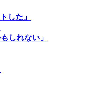
ートした」
」
かもしれない」
」