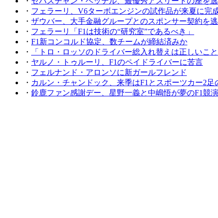
・
セバスチャン・ベッテル、最優秀アスリートの座を逃
・
フェラーリ、V6ターボエンジンの試作品が来夏に完
・
ザウバー、大手金融グループとのスポンサー契約を逃
・
フェラーリ「F1は技術の“研究室”であるべき」
・
F1新コンコルド協定、数チームが締結済みか
・
「トロ・ロッソのドライバー総入れ替えは正しいこと
・
ヤルノ・トゥルーリ、F1のペイドライバーに苦言
・
フェルナンド・アロンソに新ガールフレンド
・
カルン・チャンドック、来季はF1とスポーツカー2足
・
鈴鹿ファン感謝デー、星野一義と中嶋悟が夢のF1競