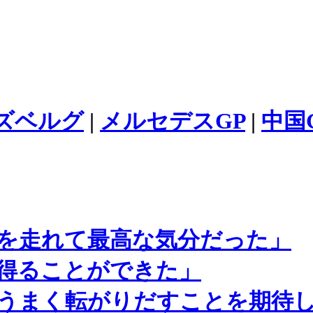
ズベルグ
|
メルセデスGP
|
中国
を走れて最高な気分だった」
得ることができた」
うまく転がりだすことを期待