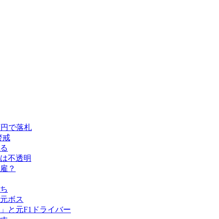
万円で落札
警戒
める
留は不透明
雇？
ち
元ボス
」と元F1ドライバー