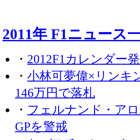
2011年 F1ニュース
・
2012F1カレンダー
・
小林可夢偉×リンキ
146万円で落札
・
フェルナンド・アロ
GPを警戒