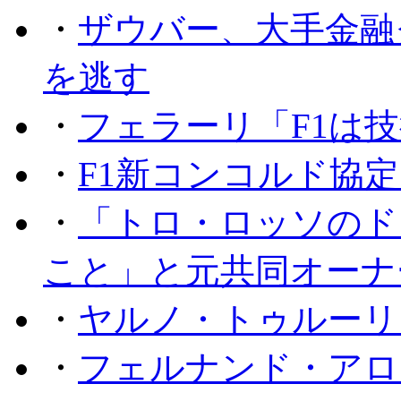
・
ザウバー、大手金融
を逃す
・
フェラーリ「F1は技
・
F1新コンコルド協
・
「トロ・ロッソのド
こと」と元共同オーナ
・
ヤルノ・トゥルーリ
・
フェルナンド・アロ