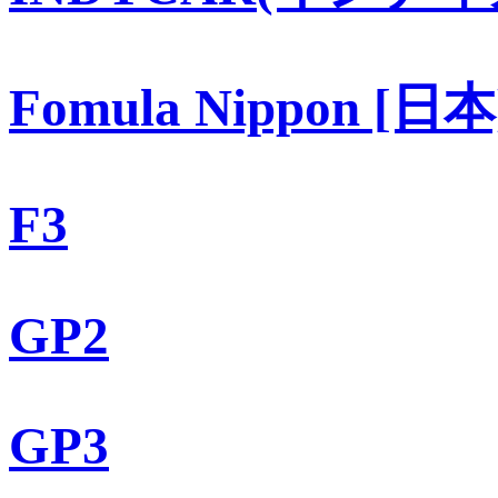
Fomula Nippon [日本
F3
GP2
GP3