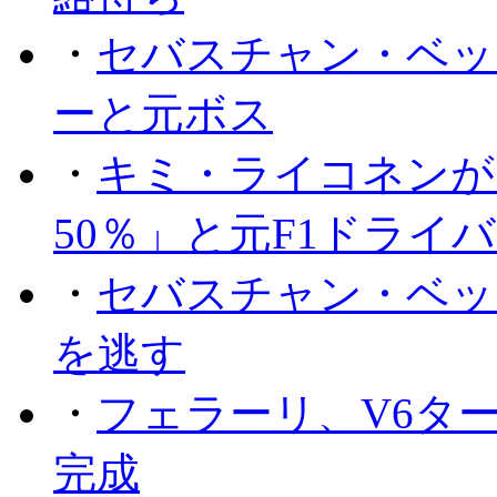
・
セバスチャン・ベッ
ーと元ボス
・
キミ・ライコネンが
50％」と元F1ドライ
・
セバスチャン・ベッ
を逃す
・
フェラーリ、V6タ
完成