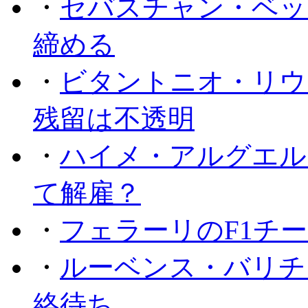
・
セバスチャン・ベッ
締める
・
ビタントニオ・リウ
残留は不透明
・
ハイメ・アルグエル
て解雇？
・
フェラーリのF1チ
・
ルーベンス・バリチ
絡待ち