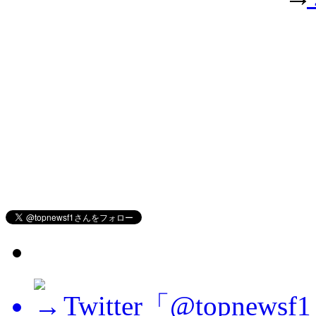
Twitter「@topne