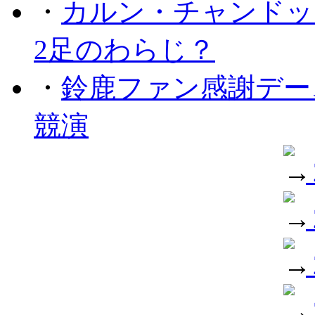
・
カルン・チャンドッ
2足のわらじ？
・
鈴鹿ファン感謝デー
競演