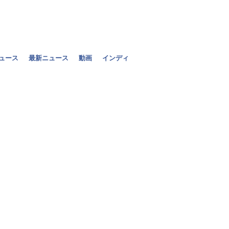
ニュース
最新ニュース
動画
インディ
エイドリアン
かなり難しい
2011年07月22日（金）
[+] 写真を拡大
ーキット）は素晴らし
るし、雰囲気も特別な
まざまなF1の歴史に