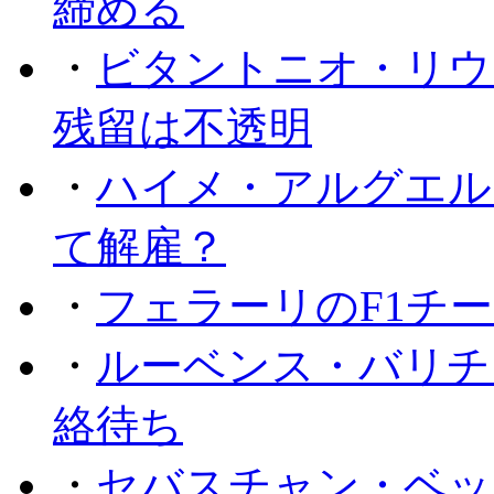
締める
・
ビタントニオ・リウ
残留は不透明
・
ハイメ・アルグエル
て解雇？
・
フェラーリのF1チ
・
ルーベンス・バリチ
絡待ち
・
セバスチャン・ベッ