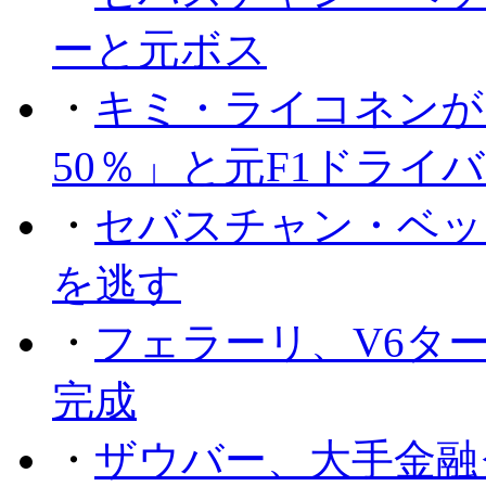
ーと元ボス
・
キミ・ライコネンが
50％」と元F1ドライ
・
セバスチャン・ベッ
を逃す
・
フェラーリ、V6タ
完成
・
ザウバー、大手金融