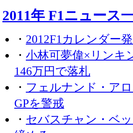
2011年 F1ニュース
・
2012F1カレンダー
・
小林可夢偉×リンキ
146万円で落札
・
フェルナンド・アロ
GPを警戒
・
セバスチャン・ベッ