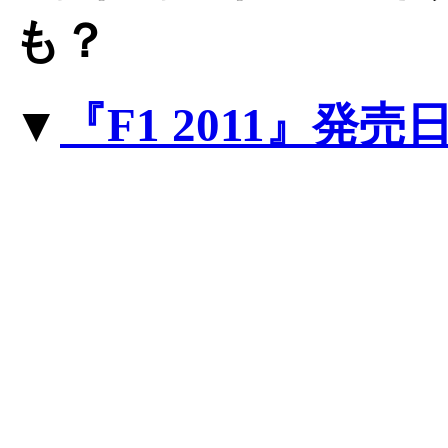
も？
▼
『F1 2011』発