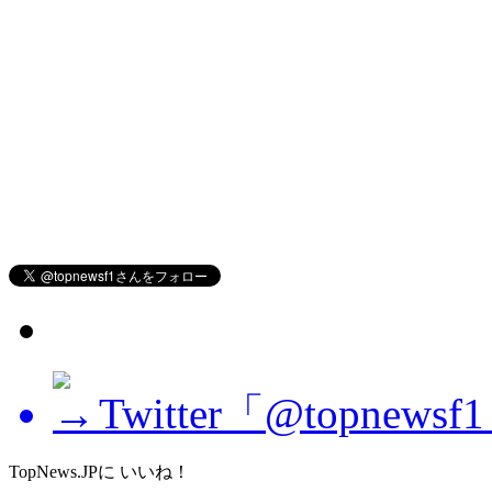
Twitter「@topne
TopNews.JPに いいね！