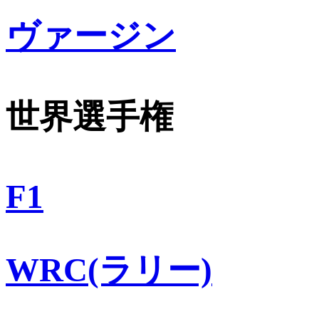
ヴァージン
世界選手権
F1
WRC(ラリー)