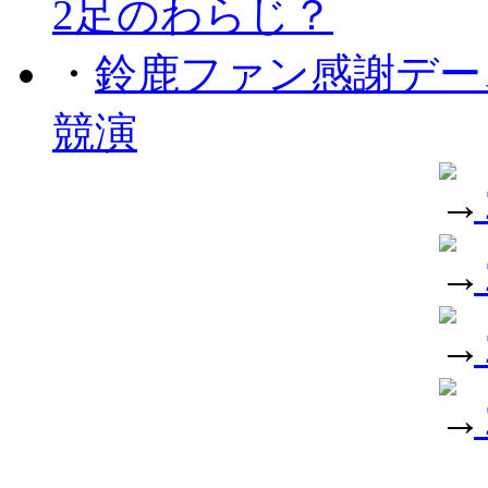
2足のわらじ？
・
鈴鹿ファン感謝デー
競演