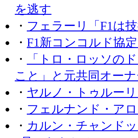
を逃す
・
フェラーリ「F1は技
・
F1新コンコルド協
・
「トロ・ロッソのド
こと」と元共同オーナ
・
ヤルノ・トゥルーリ
・
フェルナンド・アロ
・
カルン・チャンドッ