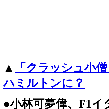
▲
「クラッシュ小僧
ハミルトンに？
●小林可夢偉、F1イ