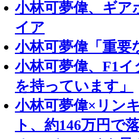
小林可夢偉、ギア
イア
小林可夢偉「重要
小林可夢偉、F1イ
を持っています」
小林可夢偉×リン
ト、約146万円で