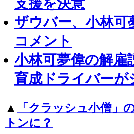
支援を決意
ザウバー、小林可
コメント
小林可夢偉の解雇
育成ドライバーが
▲
「クラッシュ小僧」
トンに？