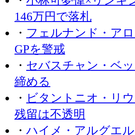
・
小林可夢偉×リンキ
146万円で落札
・
フェルナンド・アロ
GPを警戒
・
セバスチャン・ベッ
締める
・
ビタントニオ・リウ
残留は不透明
・
ハイメ・アルグエル