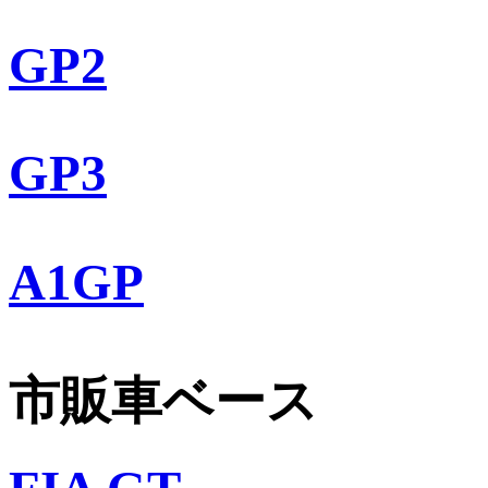
GP2
GP3
A1GP
市販車ベース