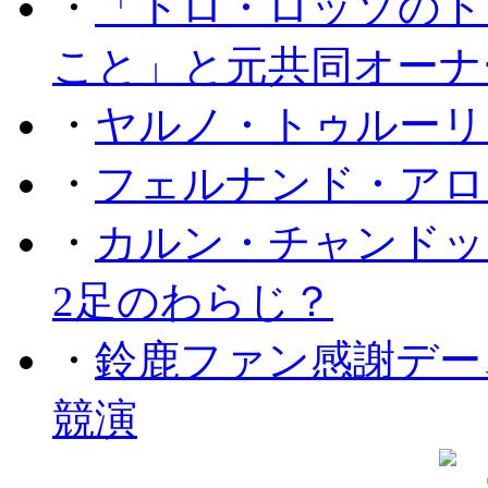
・
「トロ・ロッソのド
こと」と元共同オーナ
・
ヤルノ・トゥルーリ
・
フェルナンド・アロ
・
カルン・チャンドッ
2足のわらじ？
・
鈴鹿ファン感謝デー
競演