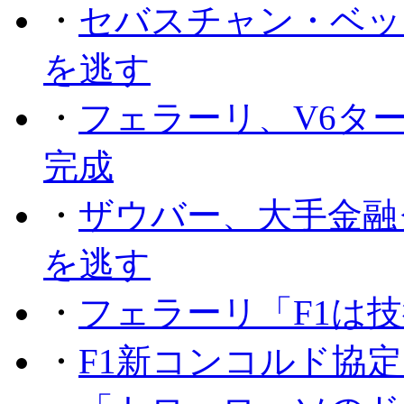
・
セバスチャン・ベッ
を逃す
・
フェラーリ、V6タ
完成
・
ザウバー、大手金融
を逃す
・
フェラーリ「F1は技
・
F1新コンコルド協