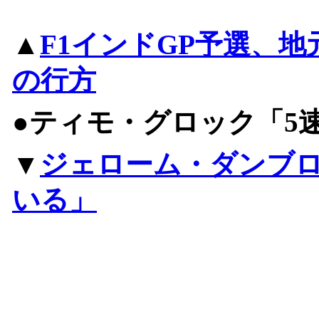
▲
F1インドGP予選、
の行方
●ティモ・グロック「5
▼
ジェローム・ダンブ
いる」