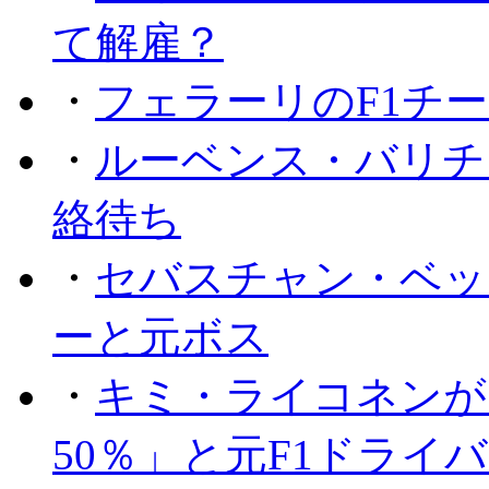
て解雇？
・
フェラーリのF1チ
・
ルーベンス・バリチ
絡待ち
・
セバスチャン・ベッ
ーと元ボス
・
キミ・ライコネンが
50％」と元F1ドライ