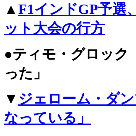
▲
F1インドGP予
ット大会の行方
●ティモ・グロック
った」
▼
ジェローム・ダン
なっている」