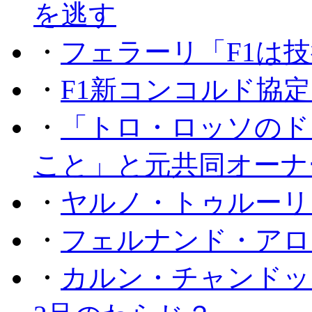
を逃す
・
フェラーリ「F1は技
・
F1新コンコルド協
・
「トロ・ロッソのド
こと」と元共同オーナ
・
ヤルノ・トゥルーリ
・
フェルナンド・アロ
・
カルン・チャンドッ