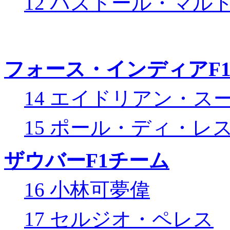
12 パストール・マル
フォース・インディアF
14 エイドリアン・ス
15 ポール・ディ・レ
ザウバーF1チーム
16 小林可夢偉
17 セルジオ・ペレス