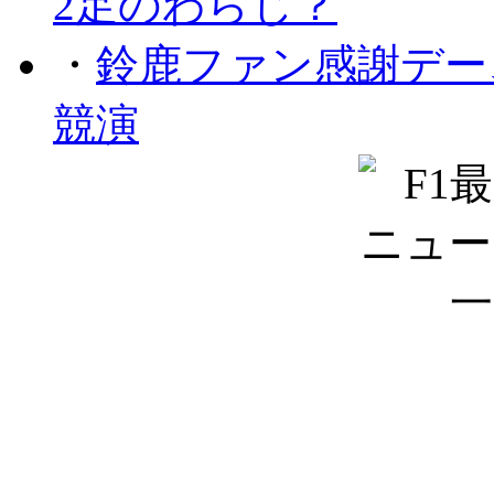
2足のわらじ？
・
鈴鹿ファン感謝デー
競演