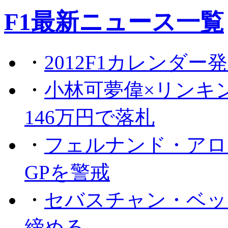
F1最新ニュース一覧
・
2012F1カレンダー
・
小林可夢偉×リンキ
146万円で落札
・
フェルナンド・アロ
GPを警戒
・
セバスチャン・ベッ
締める