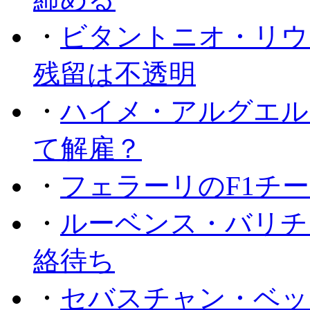
・
ビタントニオ・リウ
残留は不透明
・
ハイメ・アルグエル
て解雇？
・
フェラーリのF1チ
・
ルーベンス・バリチ
絡待ち
・
セバスチャン・ベッ