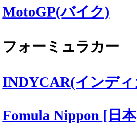
MotoGP(バイク)
フォーミュラカー
INDYCAR(インディ
Fomula Nippon [日本