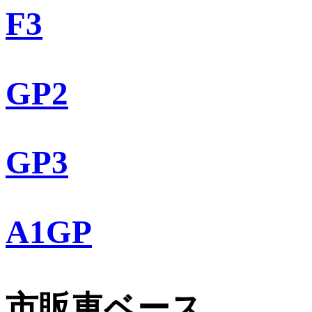
F3
GP2
GP3
A1GP
市販車ベース