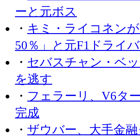
ーと元ボス
・
キミ・ライコネンが
50％」と元F1ドライ
・
セバスチャン・ベッ
を逃す
・
フェラーリ、V6タ
完成
・
ザウバー、大手金融