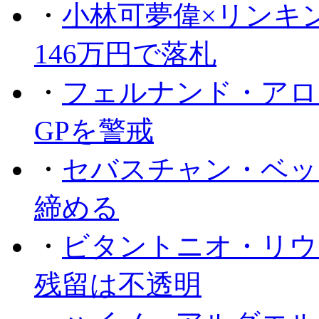
・
小林可夢偉×リンキ
146万円で落札
・
フェルナンド・アロ
GPを警戒
・
セバスチャン・ベッ
締める
・
ビタントニオ・リウ
残留は不透明