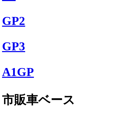
GP2
GP3
A1GP
市販車ベース