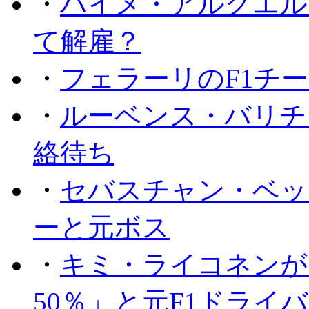
・
ハイメ・アルグエル
て解雇？
・
フェラーリのF1チ
・
ルーベンス・バリチ
絡待ち
・
セバスチャン・ベッ
ーと元ボス
・
キミ・ライコネンが
50％」と元F1ドライ