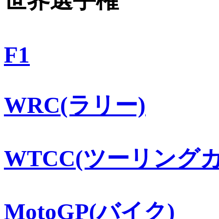
F1
WRC(ラリー)
WTCC(ツーリングカ
MotoGP(バイク)