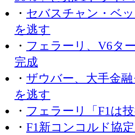
・
セバスチャン・ベッ
を逃す
・
フェラーリ、V6タ
完成
・
ザウバー、大手金融
を逃す
・
フェラーリ「F1は技
・
F1新コンコルド協