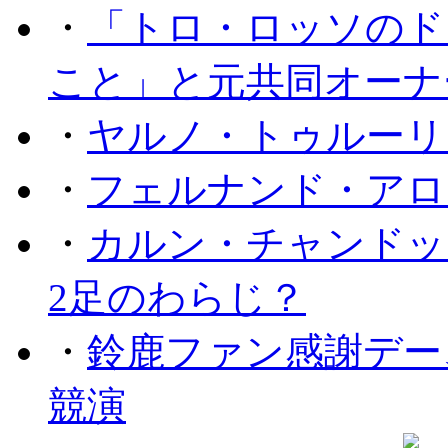
・
「トロ・ロッソのド
こと」と元共同オーナ
・
ヤルノ・トゥルーリ
・
フェルナンド・アロ
・
カルン・チャンドッ
2足のわらじ？
・
鈴鹿ファン感謝デー
競演