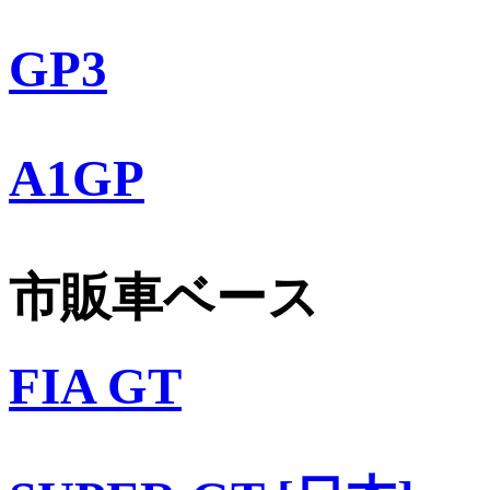
GP3
A1GP
市販車ベース
FIA GT