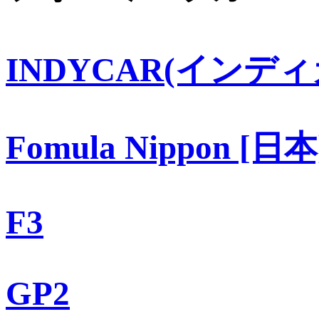
INDYCAR(インディ
Fomula Nippon [日本
F3
GP2