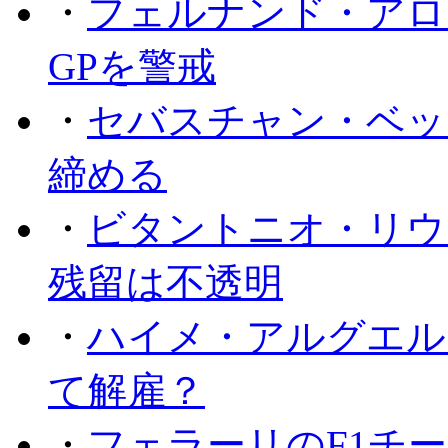
・
フェルナンド・アロ
GPを警戒
・
セバスチャン・ベッ
締める
・
ビタントニオ・リウ
残留は不透明
・
ハイメ・アルグエル
て解雇？
・
フェラーリのF1チ