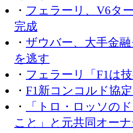
・
フェラーリ、V6タ
完成
・
ザウバー、大手金融
を逃す
・
フェラーリ「F1は技
・
F1新コンコルド協
・
「トロ・ロッソのド
こと」と元共同オーナ