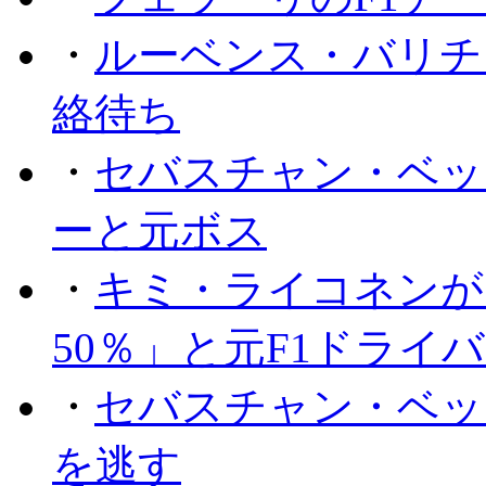
・
ルーベンス・バリチ
絡待ち
・
セバスチャン・ベッ
ーと元ボス
・
キミ・ライコネンが
50％」と元F1ドライ
・
セバスチャン・ベッ
を逃す