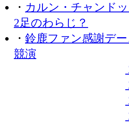
・
カルン・チャンドッ
2足のわらじ？
・
鈴鹿ファン感謝デー
競演