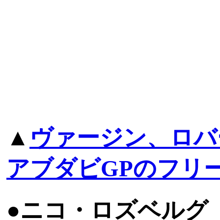
▲
ヴァージン、ロバ
アブダビGPのフリ
●ニコ・ロズベルグ