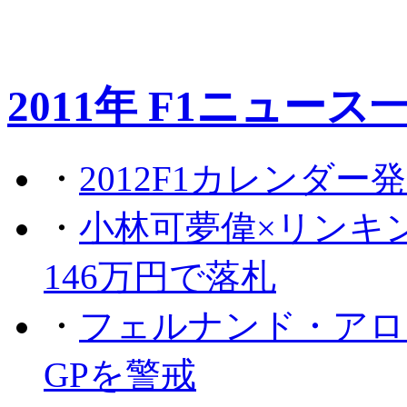
2011年 F1ニュース
・
2012F1カレンダー
・
小林可夢偉×リンキ
146万円で落札
・
フェルナンド・アロ
GPを警戒