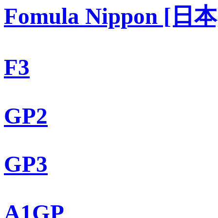
Fomula Nippon [日本
F3
GP2
GP3
A1GP