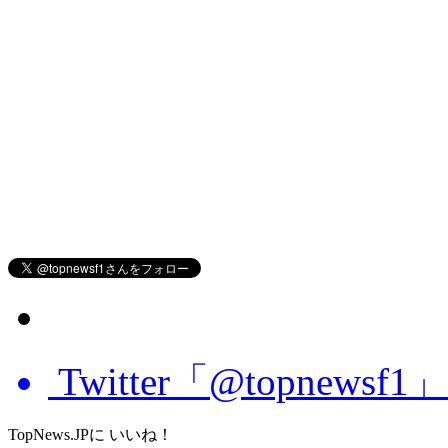
Twitter「@topnews
TopNews.JPに いいね！