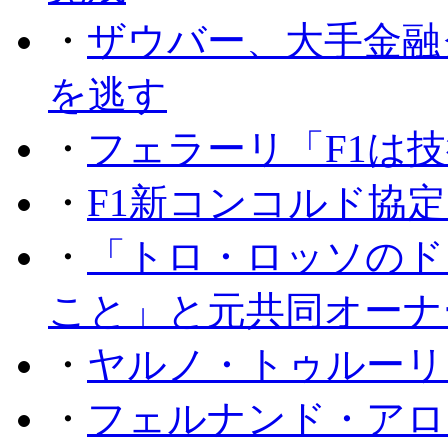
・
ザウバー、大手金融
を逃す
・
フェラーリ「F1は技
・
F1新コンコルド協
・
「トロ・ロッソのド
こと」と元共同オーナ
・
ヤルノ・トゥルーリ
・
フェルナンド・アロ