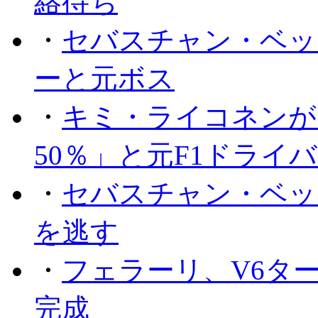
絡待ち
・
セバスチャン・ベッ
ーと元ボス
・
キミ・ライコネンが
50％」と元F1ドライ
・
セバスチャン・ベッ
を逃す
・
フェラーリ、V6タ
完成