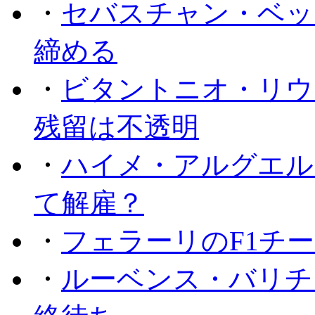
・
セバスチャン・ベッ
締める
・
ビタントニオ・リウ
残留は不透明
・
ハイメ・アルグエル
て解雇？
・
フェラーリのF1チ
・
ルーベンス・バリチ