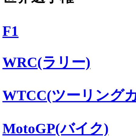
F1
WRC(ラリー)
WTCC(ツーリングカ
MotoGP(バイク)