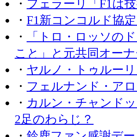
・
フェラーリ「F1は技
・
F1新コンコルド協
・
「トロ・ロッソのド
こと」と元共同オーナ
・
ヤルノ・トゥルーリ
・
フェルナンド・アロ
・
カルン・チャンドッ
2足のわらじ？
・
鈴鹿ファン感謝デー