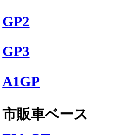
GP2
GP3
A1GP
市販車ベース