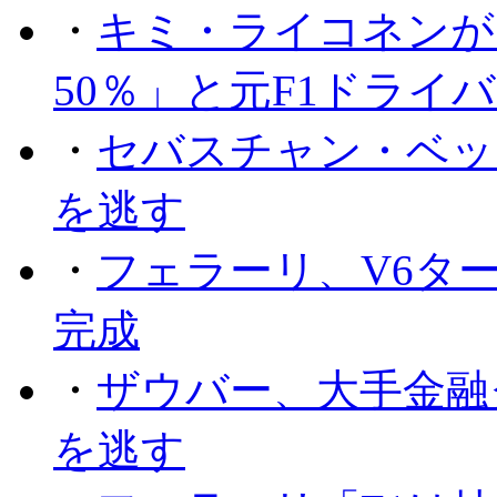
・
キミ・ライコネンが
50％」と元F1ドライ
・
セバスチャン・ベッ
を逃す
・
フェラーリ、V6タ
完成
・
ザウバー、大手金融
を逃す