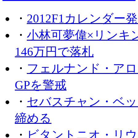
・
2012F1カレンダー
・
小林可夢偉×リンキ
146万円で落札
・
フェルナンド・アロ
GPを警戒
・
セバスチャン・ベッ
締める
・
ビタントニオ・リウ