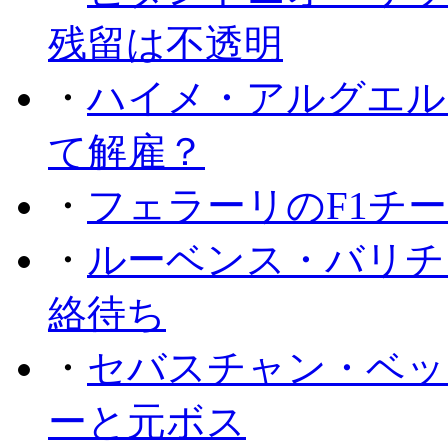
残留は不透明
・
ハイメ・アルグエル
て解雇？
・
フェラーリのF1チ
・
ルーベンス・バリチ
絡待ち
・
セバスチャン・ベッ
ーと元ボス