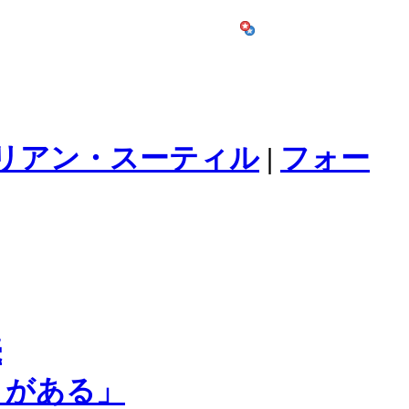
リアン・スーティル
|
フォー
続
さがある」