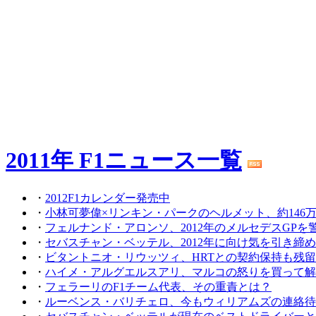
2011年 F1ニュース一覧
・
2012F1カレンダー発売中
・
小林可夢偉×リンキン・パークのヘルメット、約146
・
フェルナンド・アロンソ、2012年のメルセデスGPを
・
セバスチャン・ベッテル、2012年に向け気を引き締
・
ビタントニオ・リウッツィ、HRTとの契約保持も残
・
ハイメ・アルグエルスアリ、マルコの怒りを買って解
・
フェラーリのF1チーム代表、その重責とは？
・
ルーベンス・バリチェロ、今もウィリアムズの連絡待