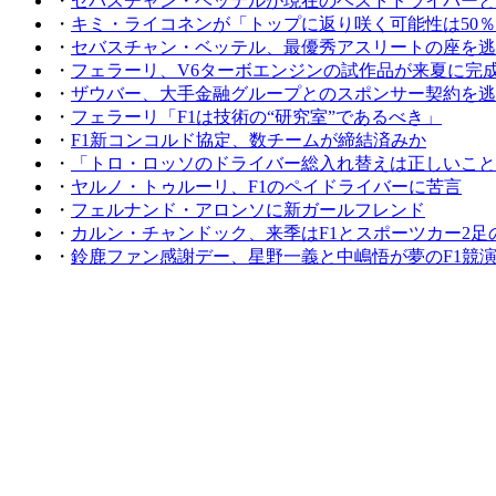
・
セバスチャン・ベッテルが現在のベストドライバーと
・
キミ・ライコネンが「トップに返り咲く可能性は50％
・
セバスチャン・ベッテル、最優秀アスリートの座を逃
・
フェラーリ、V6ターボエンジンの試作品が来夏に完
・
ザウバー、大手金融グループとのスポンサー契約を逃
・
フェラーリ「F1は技術の“研究室”であるべき」
・
F1新コンコルド協定、数チームが締結済みか
・
「トロ・ロッソのドライバー総入れ替えは正しいこと
・
ヤルノ・トゥルーリ、F1のペイドライバーに苦言
・
フェルナンド・アロンソに新ガールフレンド
・
カルン・チャンドック、来季はF1とスポーツカー2足
・
鈴鹿ファン感謝デー、星野一義と中嶋悟が夢のF1競