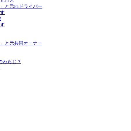
元ボス
」と元F1ドライバー
す
成
す
」と元共同オーナー
のわらじ？
演