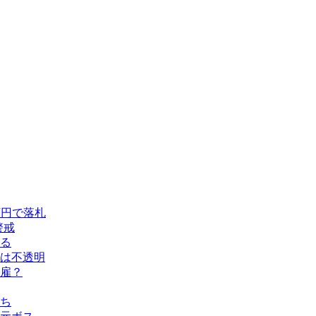
万円で落札
警戒
める
留は不透明
雇？
ち