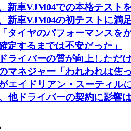
新車VJM04での本格テスト
新車VJM04の初テストに満
「タイヤのパフォーマンスを
確定するまでは不安だった」
るドライバーの質が向上しただ
のマネジャー「われわれは焦
がエイドリアン・スーティル
帰、他ドライバーの契約に影響
」