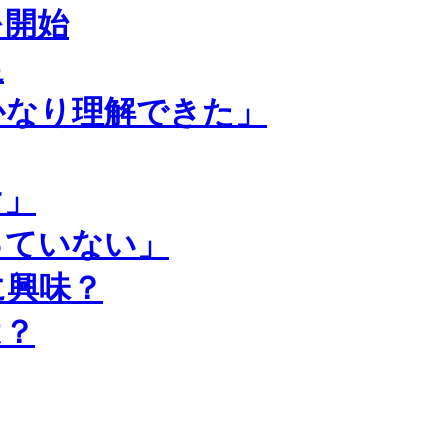
を開始
足
かなり理解できた」
け」
っていない」
に興味？
は？