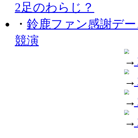
2足のわらじ？
・
鈴鹿ファン感謝デー
競演