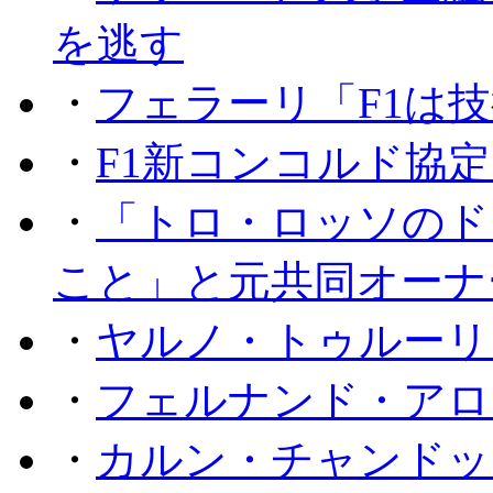
を逃す
・
フェラーリ「F1は技
・
F1新コンコルド協
・
「トロ・ロッソのド
こと」と元共同オーナ
・
ヤルノ・トゥルーリ
・
フェルナンド・アロ
・
カルン・チャンドッ