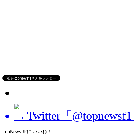
Twitter「@topne
TopNews.JPに いいね！