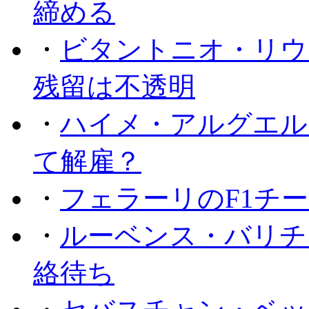
締める
・
ビタントニオ・リウ
残留は不透明
・
ハイメ・アルグエル
て解雇？
・
フェラーリのF1チ
・
ルーベンス・バリチ
絡待ち