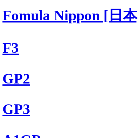
Fomula Nippon [日本
F3
GP2
GP3