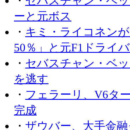
・
セバスチャン・ベッ
ーと元ボス
・
キミ・ライコネンが
50％」と元F1ドライ
・
セバスチャン・ベッ
を逃す
・
フェラーリ、V6タ
完成
・
ザウバー、大手金融