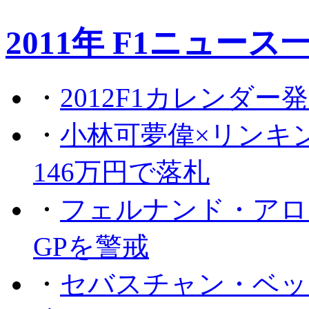
2011年 F1ニュース
・
2012F1カレンダー
・
小林可夢偉×リンキ
146万円で落札
・
フェルナンド・アロ
GPを警戒
・
セバスチャン・ベッ