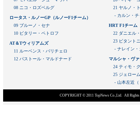
08 ニコ・ロズベルグ
21 ヤルノ・
- カルン・
ロータス・ルノーGP（ルノーF1チーム）
09 ブルーノ・セナ
HRT F1チーム
10 ビタリー・ペトロフ
22 ダニエル
23 ビタン
AT＆Tウィリアムズ
- ナレイン
11 ルーベンス・バリチェロ
12 パストール・マルドナード
マルシャ・ヴァ
24 ティモ・
25 ジェロ
- 山本左近
COPYRIGHT © 2011
TopNews Co.,Ltd
. All Rig