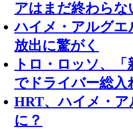
アはまだ終わらな
ハイメ・アルグエ
放出に驚がく
トロ・ロッソ、「
でドライバー総入
HRT、ハイメ・
に？