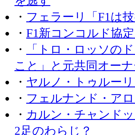
を逃す
・
フェラーリ「F1は技
・
F1新コンコルド協
・
「トロ・ロッソのド
こと」と元共同オーナ
・
ヤルノ・トゥルーリ
・
フェルナンド・アロ
・
カルン・チャンドッ
2足のわらじ？