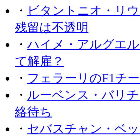
・
ビタントニオ・リウ
残留は不透明
・
ハイメ・アルグエル
て解雇？
・
フェラーリのF1チ
・
ルーベンス・バリチ
絡待ち
・
セバスチャン・ベッ