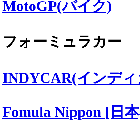
MotoGP(バイク)
フォーミュラカー
INDYCAR(インディ
Fomula Nippon [日本