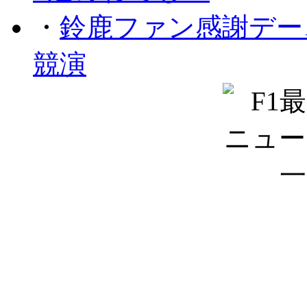
・
鈴鹿ファン感謝デー
競演