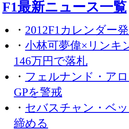
F1最新ニュース一覧
・
2012F1カレンダー
・
小林可夢偉×リンキ
146万円で落札
・
フェルナンド・アロ
GPを警戒
・
セバスチャン・ベッ
締める