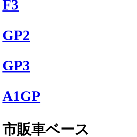
F3
GP2
GP3
A1GP
市販車ベース