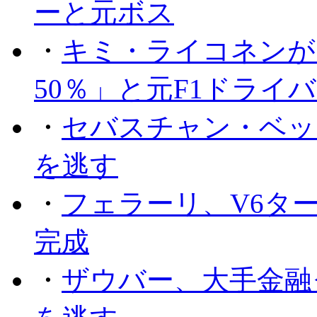
ーと元ボス
・
キミ・ライコネンが
50％」と元F1ドライ
・
セバスチャン・ベッ
を逃す
・
フェラーリ、V6タ
完成
・
ザウバー、大手金融