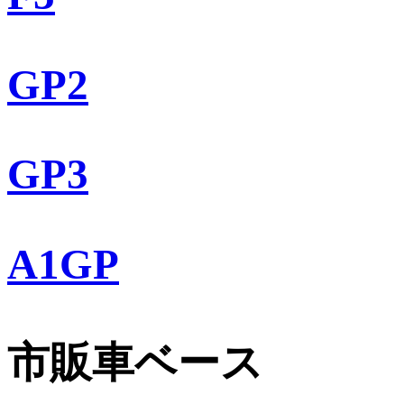
GP2
GP3
A1GP
市販車ベース