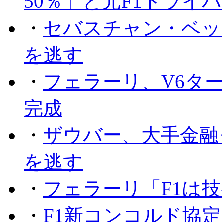
50％」と元F1ドライ
・
セバスチャン・ベッ
を逃す
・
フェラーリ、V6タ
完成
・
ザウバー、大手金融
を逃す
・
フェラーリ「F1は技
・
F1新コンコルド協