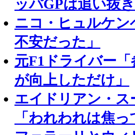
ッパGPは追い抜
ニコ・ヒュルケン
不安だった」
元F1ドライバー
が向上しただけ」
エイドリアン・ス
「われわれは焦っ