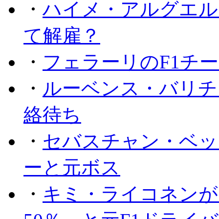
・
ハイメ・アルグエル
て解雇？
・
フェラーリのF1チ
・
ルーベンス・バリチ
絡待ち
・
セバスチャン・ベッ
ーと元ボス
・
キミ・ライコネンが