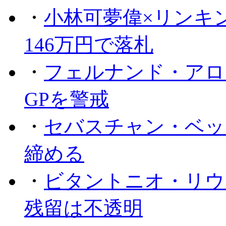
・
小林可夢偉×リンキ
146万円で落札
・
フェルナンド・アロ
GPを警戒
・
セバスチャン・ベッ
締める
・
ビタントニオ・リウ
残留は不透明