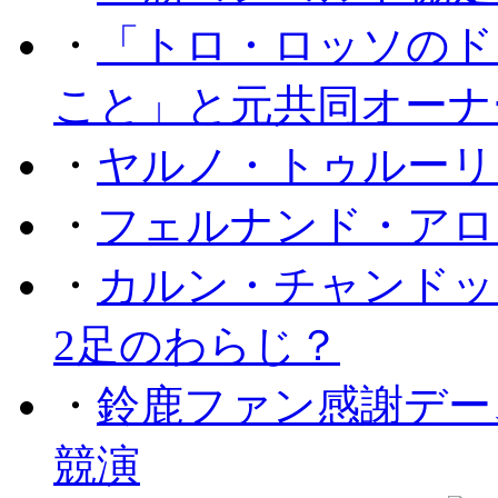
・
「トロ・ロッソのド
こと」と元共同オーナ
・
ヤルノ・トゥルーリ
・
フェルナンド・アロ
・
カルン・チャンドッ
2足のわらじ？
・
鈴鹿ファン感謝デー
競演