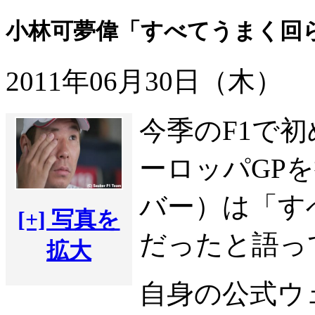
小林可夢偉「すべてうまく回
2011年06月30日（木）
今季のF1で
ーロッパGP
バー）は「す
[+] 写真を
だったと語っ
拡大
自身の公式ウ