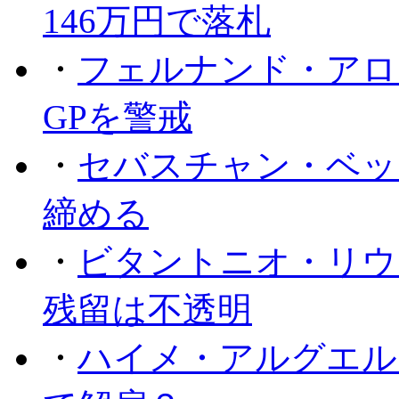
146万円で落札
・
フェルナンド・アロ
GPを警戒
・
セバスチャン・ベッ
締める
・
ビタントニオ・リウ
残留は不透明
・
ハイメ・アルグエル