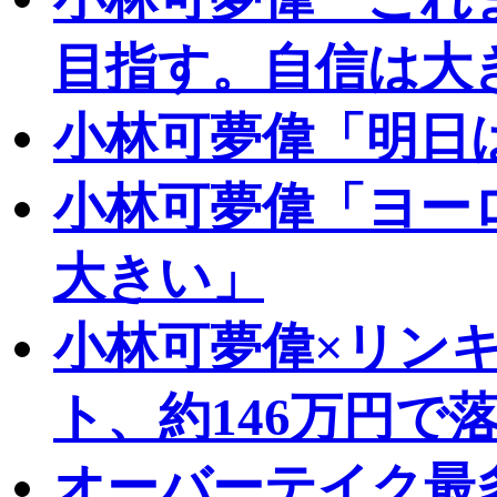
目指す。自信は大
小林可夢偉「明日
小林可夢偉「ヨー
大きい」
小林可夢偉×リン
ト、約146万円で
オーバーテイク最