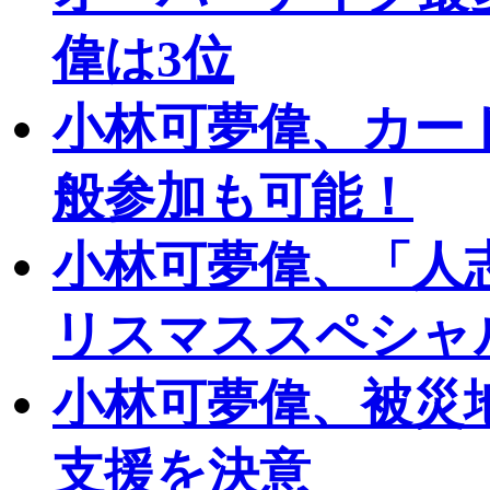
偉は3位
小林可夢偉、カー
般参加も可能！
小林可夢偉、「人
リスマススペシャ
小林可夢偉、被災
支援を決意