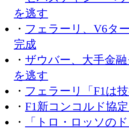
を逃す
・
フェラーリ、V6タ
完成
・
ザウバー、大手金融
を逃す
・
フェラーリ「F1は技
・
F1新コンコルド協
・
「トロ・ロッソのド