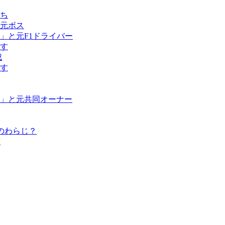
ち
元ボス
」と元F1ドライバー
す
成
す
」と元共同オーナー
のわらじ？
演