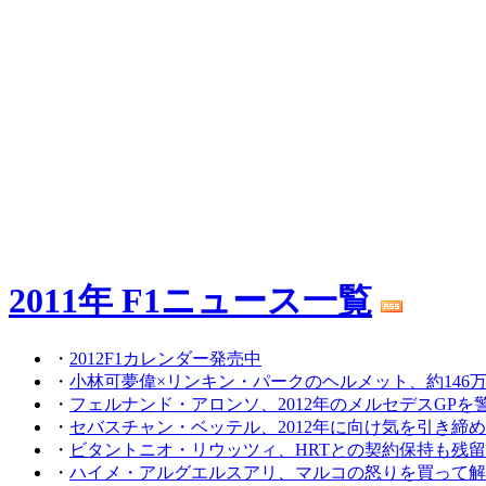
2011年 F1ニュース一覧
・
2012F1カレンダー発売中
・
小林可夢偉×リンキン・パークのヘルメット、約146
・
フェルナンド・アロンソ、2012年のメルセデスGPを
・
セバスチャン・ベッテル、2012年に向け気を引き締
・
ビタントニオ・リウッツィ、HRTとの契約保持も残
・
ハイメ・アルグエルスアリ、マルコの怒りを買って解