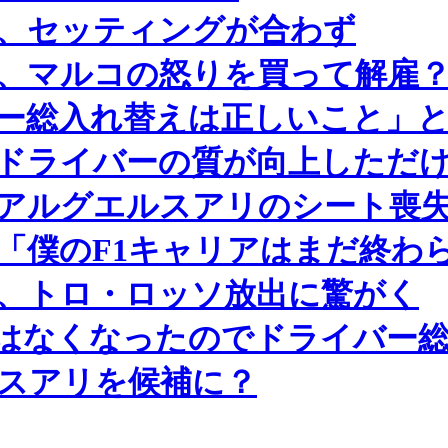
、セッティングが合わず
、マルコの怒りを買って解雇
ー総入れ替えは正しいこと」と
るドライバーの質が向上しただ
アルグエルスアリのシート喪
「僕のF1キャリアはまだ終わ
、トロ・ロッソ放出に驚がく
はなくなったのでドライバー
ルスアリを候補に？