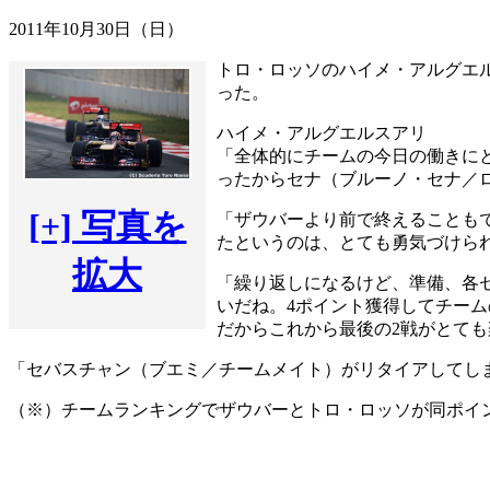
2011年10月30日（日）
トロ・ロッソのハイメ・アルグエル
った。
ハイメ・アルグエルスアリ
「全体的にチームの今日の働きに
ったからセナ（ブルーノ・セナ／
[+] 写真を
「ザウバーより前で終えることも
たというのは、とても勇気づけら
拡大
「繰り返しになるけど、準備、各
いだね。4ポイント獲得してチー
だからこれから最後の2戦がとて
「セバスチャン（ブエミ／チームメイト）がリタイアしてし
（※）チームランキングでザウバーとトロ・ロッソが同ポイ