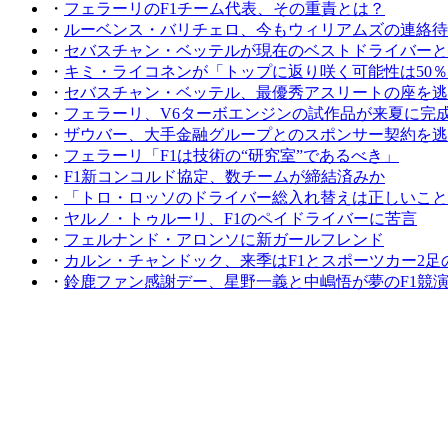
・
フェラーリのF1チーム代表、その重責とは？
・
ルーベンス・バリチェロ、今もウィリアムズの連絡待
・
セバスチャン・ベッテルが現在のベストドライバーと
・
キミ・ライコネンが「トップに返り咲く可能性は50％
・
セバスチャン・ベッテル、最優秀アスリートの座を逃
・
フェラーリ、V6ターボエンジンの試作品が来夏に完
・
ザウバー、大手金融グループとのスポンサー契約を逃
・
フェラーリ「F1は技術の“研究室”であるべき」
・
F1新コンコルド協定、数チームが締結済みか
・
「トロ・ロッソのドライバー総入れ替えは正しいこと
・
ヤルノ・トゥルーリ、F1のペイドライバーに苦言
・
フェルナンド・アロンソに新ガールフレンド
・
カルン・チャンドック、来季はF1とスポーツカー2足
・
鈴鹿ファン感謝デー、星野一義と中嶋悟が夢のF1競