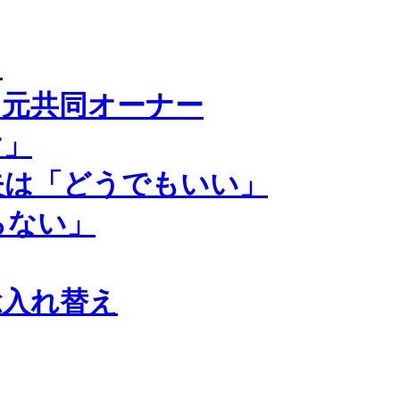
？
元共同オーナー
け」
失は「どうでもいい」
らない」
総入れ替え