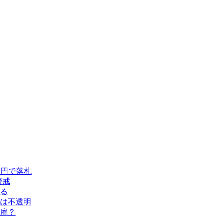
万円で落札
警戒
める
留は不透明
雇？